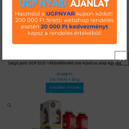
Salgó polc UGP ECO 1450x900x400 mm 4 polcos alap egység
18 688
Ft
(
14 715
Ft
+ Áfa)
KOSÁRBA TESZEM