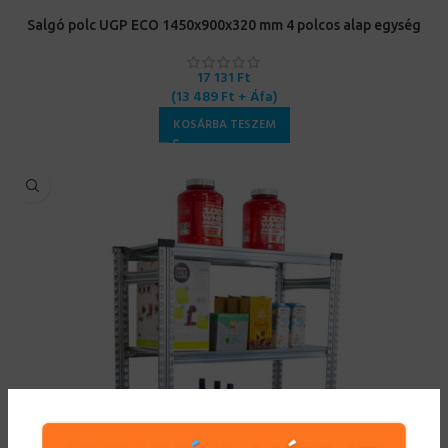
Salgó polc UGP ECO 1450x900x320 mm 4 polcos alap egység
17 131
Ft
(
13 489
Ft
+ Áfa)
KOSÁRBA TESZEM