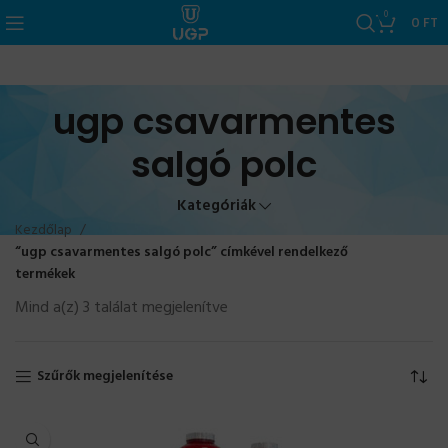
0
0
FT
ugp csavarmentes
salgó polc
Kategóriák
Kezdőlap
“ugp csavarmentes salgó polc” címkével rendelkező
termékek
Mind a(z) 3 találat megjelenítve
Szűrők megjelenítése