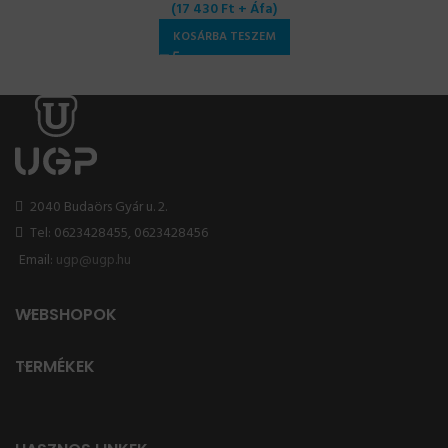
(
17 430
Ft
+ Áfa)
KOSÁRBA TESZEM
2040 Budaörs Gyár u. 2.
Tel: 0623428455, 0623428456
Email:
ugp@ugp.hu
WEBSHOPOK
TERMÉKEK