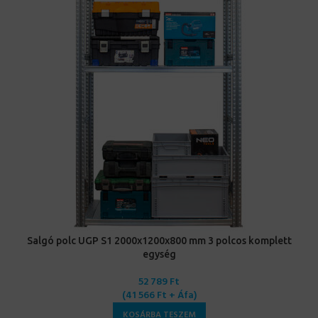
Salgó polc UGP S1 2000x1200x800 mm 3 polcos komplett
egység
52 789
Ft
(
41 566
Ft
+ Áfa)
KOSÁRBA TESZEM