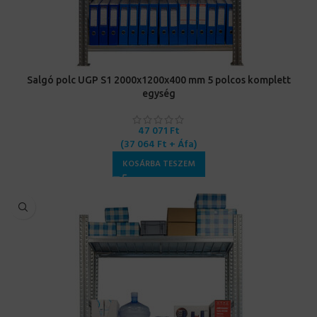
Salgó polc UGP S1 2000x1200x400 mm 5 polcos komplett
egység
47 071
Ft
(
37 064
Ft
+ Áfa)
KOSÁRBA TESZEM