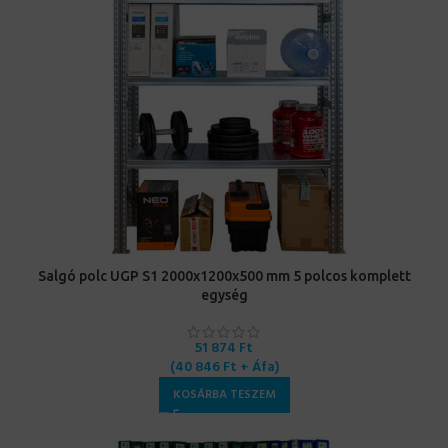
Salgó polc UGP S1 2000x1200x500 mm 5 polcos komplett
egység
51 874
Ft
(
40 846
Ft
+ Áfa)
KOSÁRBA TESZEM