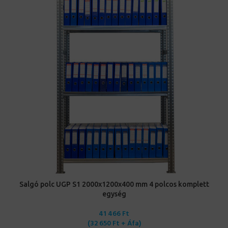
Salgó polc UGP S1 2000x1200x400 mm 4 polcos komplett
egység
41 466
Ft
(
32 650
Ft
+ Áfa)