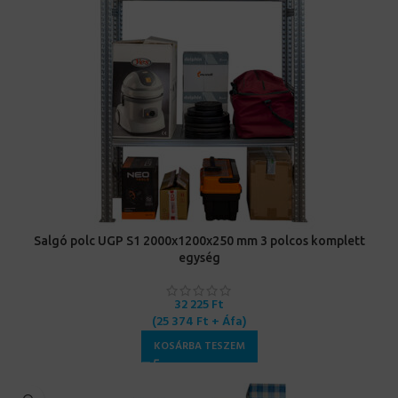
Salgó polc UGP S1 2000x1200x250 mm 3 polcos komplett
egység
32 225
Ft
(
25 374
Ft
+ Áfa)
KOSÁRBA TESZEM