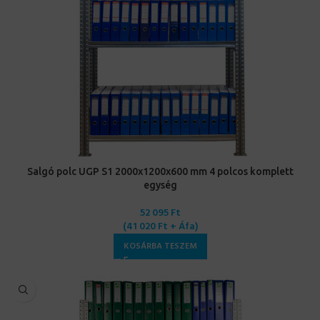
Salgó polc UGP S1 2000x1200x600 mm 4 polcos komplett
egység
52 095
Ft
(
41 020
Ft
+ Áfa)
KOSÁRBA TESZEM