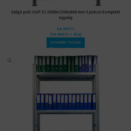
Salgó polc UGP S1 2000x1200x600 mm 3 polcos komplett
egység
44 260
Ft
(
34 850
Ft
+ Áfa)
KOSÁRBA TESZEM