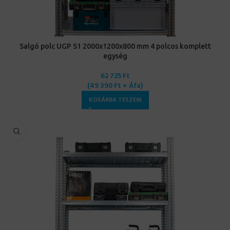
Salgó polc UGP S1 2000x1200x800 mm 4 polcos komplett
egység
62 725
Ft
(
49 390
Ft
+ Áfa)
KOSÁRBA TESZEM