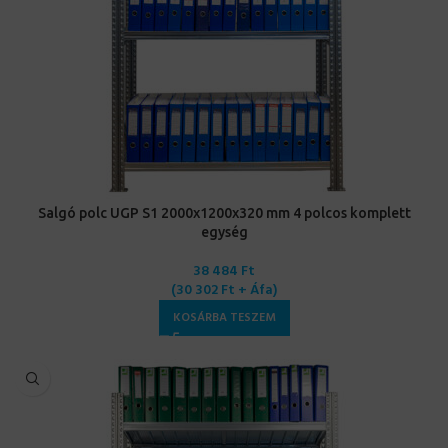
Salgó polc UGP S1 2000x1200x320 mm 4 polcos komplett
egység
38 484
Ft
(
30 302
Ft
+ Áfa)
KOSÁRBA TESZEM