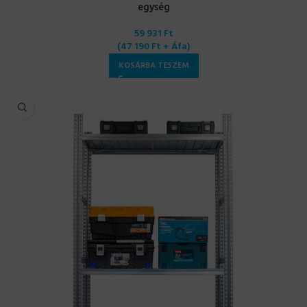
egység
59 931
Ft
(
47 190
Ft
+ Áfa)
KOSÁRBA TESZEM