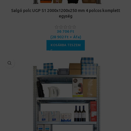
Salgó polc UGP S1 2000x1200x250 mm 4 polcos komplett
egység
36 706
Ft
(
28 902
Ft
+ Áfa)
KOSÁRBA TESZEM