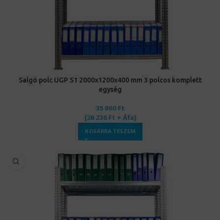
Salgó polc UGP S1 2000x1200x400 mm 3 polcos komplett
egység
35 860
Ft
(
28 236
Ft
+ Áfa)
KOSÁRBA TESZEM