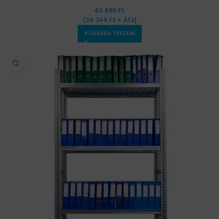
43 490
Ft
(
34 244
Ft
+ Áfa)
KOSÁRBA TESZEM