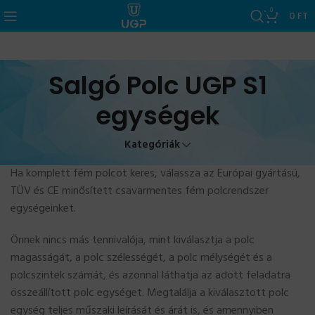
0
0
FT
Salgó Polc UGP S1
egységek
Kategóriák
Ha komplett fém polcot keres, válassza az Európai gyártású,
TÜV és CE minősített csavarmentes fém polcrendszer
egységeinket.
Önnek nincs más tennivalója, mint kiválasztja a polc
magasságát, a polc szélességét, a polc mélységét és a
polcszintek számát, és azonnal láthatja az adott feladatra
összeállított polc egységet. Megtalálja a kiválasztott polc
egység teljes műszaki leírását és árát is, és amennyiben