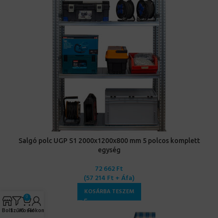
Salgó polc UGP S1 2000x1200x800 mm 5 polcos komplett
egység
72 662
Ft
(
57 214
Ft
+ Áfa)
KOSÁRBA TESZEM
0
Bolt
Szűrő
Kosár
Fiókom