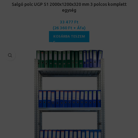
Salgó polc UGP S1 2000x1200x320 mm 3 polcos komplett
egység
33 477
Ft
(
26 360
Ft
+ Áfa)
KOSÁRBA TESZEM