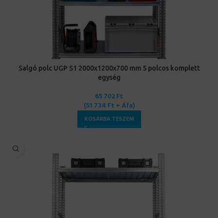
Salgó polc UGP S1 2000x1200x700 mm 5 polcos komplett
egység
65 702
Ft
(
51 734
Ft
+ Áfa)
KOSÁRBA TESZEM