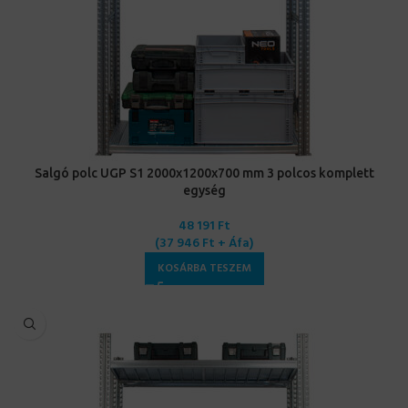
Salgó polc UGP S1 2000x1200x700 mm 3 polcos komplett
egység
48 191
Ft
(
37 946
Ft
+ Áfa)
KOSÁRBA TESZEM