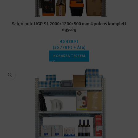
Salgó polc UGP S1 2000x1200x500 mm 4 polcos komplett
egység
45 438
Ft
(
35 778
Ft
+ Áfa)
KOSÁRBA TESZEM