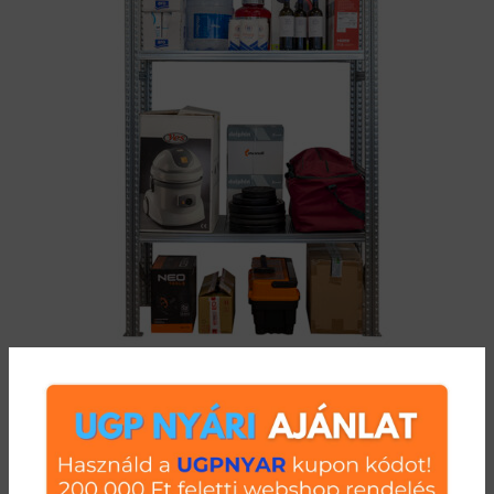
Salgó polc UGP S1 2000x1200x500 mm 3 polcos komplett
egység
39 002
Ft
(
30 710
Ft
+ Áfa)
KOSÁRBA TESZEM