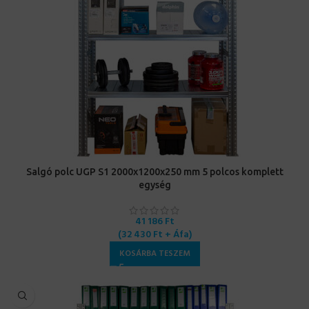
Salgó polc UGP S1 2000x1200x250 mm 5 polcos komplett
egység
41 186
Ft
(
32 430
Ft
+ Áfa)
KOSÁRBA TESZEM