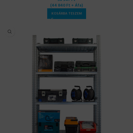
(
44 840
Ft
+ Áfa)
KOSÁRBA TESZEM