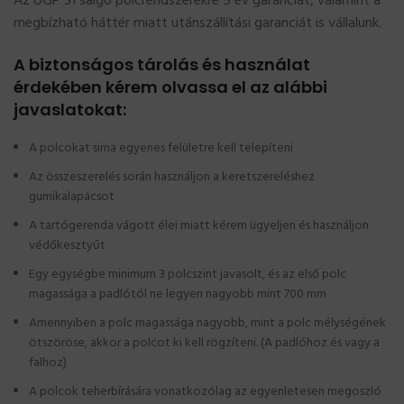
Az UGP S1 salgó polcrendszerekre 5 év garanciát, valamint a
megbízható háttér miatt utánszállítási garanciát is vállalunk.
A biztonságos tárolás és használat
érdekében kérem olvassa el az alábbi
javaslatokat:
A polcokat sima egyenes felületre kell telepíteni
Az összeszerelés során használjon a keretszereléshez
gumikalapácsot
A tartógerenda vágott élei miatt kérem ügyeljen és használjon
védőkesztyűt
Egy egységbe minimum 3 polcszint javasolt, és az első polc
magassága a padlótól ne legyen nagyobb mint 700 mm
Amennyiben a polc magassága nagyobb, mint a polc mélységének
ötszöröse, akkor a polcot ki kell rögzíteni. (A padlóhoz és vagy a
falhoz)
A polcok teherbírására vonatkozólag az egyenletesen megoszló