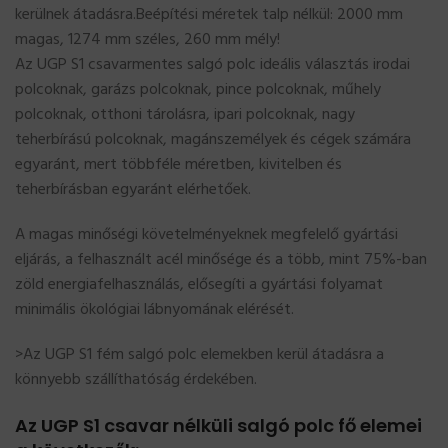
kerülnek átadásra.Beépítési méretek talp nélkül: 2000 mm
magas, 1274 mm széles, 260 mm mély!
Az UGP S1 csavarmentes salgó polc ideális választás irodai
polcoknak, garázs polcoknak, pince polcoknak, műhely
polcoknak, otthoni tárolásra, ipari polcoknak, nagy
teherbírású polcoknak, magánszemélyek és cégek számára
egyaránt, mert többféle méretben, kivitelben és
teherbírásban egyaránt elérhetőek.
A magas minőségi követelményeknek megfelelő gyártási
eljárás, a felhasznált acél minősége és a több, mint 75%-ban
zöld energiafelhasználás, elősegíti a gyártási folyamat
minimális ökológiai lábnyomának elérését.
>Az UGP S1 fém salgó polc elemekben kerül átadásra a
könnyebb szállíthatóság érdekében.
Az UGP S1 csavar nélküli salgó polc fő elemei