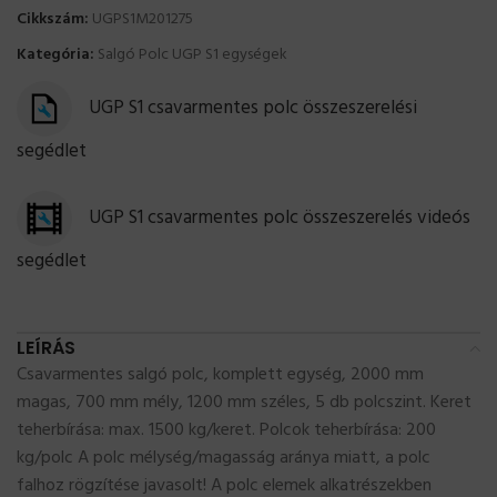
Cikkszám:
UGPS1M201275
Kategória:
Salgó Polc UGP S1 egységek
UGP S1 csavarmentes polc összeszerelési
segédlet
UGP S1 csavarmentes polc összeszerelés videós
segédlet
LEÍRÁS
Csavarmentes salgó polc, komplett egység, 2000 mm
magas, 700 mm mély, 1200 mm széles, 5 db polcszint. Keret
teherbírása: max. 1500 kg/keret. Polcok teherbírása: 200
kg/polc A polc mélység/magasság aránya miatt, a polc
falhoz rögzítése javasolt! A polc elemek alkatrészekben