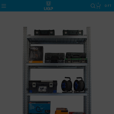
0
0
FT