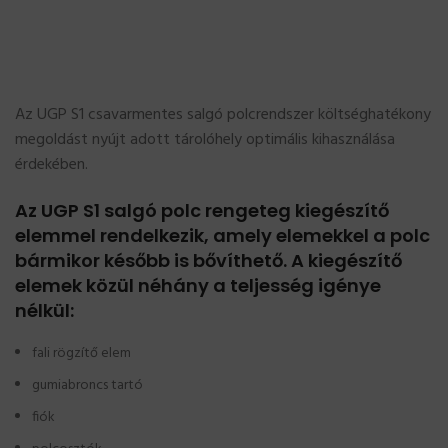
Az UGP S1 csavarmentes salgó polcrendszer költséghatékony
megoldást nyújt adott tárolóhely optimális kihasználása
érdekében.
Az UGP S1 salgó polc rengeteg kiegészítő
elemmel rendelkezik, amely elemekkel a polc
bármikor később is bővíthető. A kiegészítő
elemek közül néhány a teljesség igénye
nélkül:
fali rögzítő elem
gumiabroncs tartó
fiók