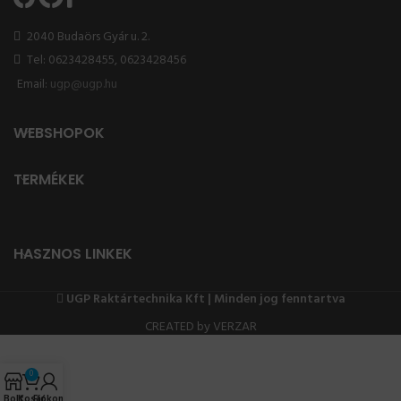
2040 Budaörs Gyár u. 2.
Tel: 0623428455, 0623428456
Email:
ugp@ugp.hu
WEBSHOPOK
TERMÉKEK
HASZNOS LINKEK
UGP Raktártechnika Kft | Minden jog fenntartva
CREATED by VERZAR
0
Bolt
Kosár
Fiókom