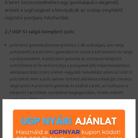
A keret összeszereléséhez egy gumikalapács elegendő,
aminek a segítségével a keretpálcák az oszlop megfelelő
rögzítési pontjaira felüthetőek.
2./ UGP S1 salgó komplett polc
polctartó gerenda (minden polchoz 2 db szükséges, ami tartja
polcpanelt) A polctartó gerenda köti össze a két keretet és tartja
a polcpaneleket. A polctartó gerenda az oszlopon kihajtott
tartófülekre ül fel és biztosítja a polcpanel (ek) teljes hosszirányú
alátámasztását. Ezért is lehet nagyobb teherbírást elérni az UGP S1
polcokkal, mint a polc sarkain történő alátámasztással (pl. csavaros
salgó polc) A polctartó gerenda és ezáltal a polc, az oszlopon a
kihajtott tartófülek osztásával megegyezően, 33 mm-enként
szabadon állítható.
polcpanel (a polc szélességétől függően egy vagy több darab) A
polcpanel(ek) a polctartó gerenda felső nút-jába kerülnek
behelyezésre. A polc összeállítása kézzel történik, nincs szükség
semmilyen szerszámra az összeállításhoz. Az UGP S1 tároló polc
szerelési útmutatója
segítséget nyújt a hibamentes