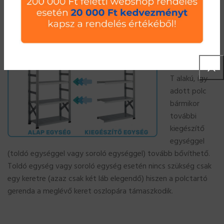
összeszerelésben, illetve
összeszerelési video
is a felhasználók
rendelkezésre áll.
Mivel az UGP
S1 salgó polc
polc oszlopa
T alakú, így
adott polc
bármikor
további
kiegészítő
egységgel
(toldó egységgel vagy soroló egységgel) tovább bővíthető.
Toldó egység vagy soroló egység esetén nincs szükség csak
egy keretre (azaz csak két láb elegendő) hiszen a polctartó
gerenda a meglévő keret oszlopára támaszkodik.