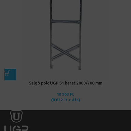
Salgó polc UGP S1 keret 2000/700 mm
10 963
Ft
(
8 632
Ft
+ Áfa)