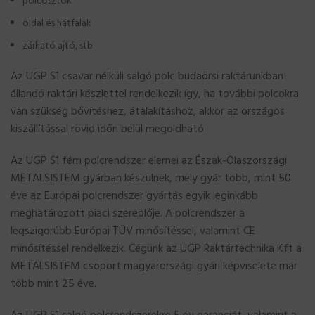
polcosztók
oldal és hátfalak
zárható ajtó, stb
Az UGP S1 csavar nélküli salgó polc budaörsi raktárunkban
állandó raktári készlettel rendelkezik így, ha további polcokra
van szükség bővítéshez, átalakításhoz, akkor az országos
kiszállítással rövid időn belül megoldható
Az UGP S1 fém polcrendszer elemei az Észak-Olaszországi
METALSISTEM gyárban készülnek, mely gyár több, mint 50
éve az Európai polcrendszer gyártás egyik leginkább
meghatározott piaci szereplője. A polcrendszer a
legszigorúbb Európai TÜV minősítéssel, valamint CE
minősítéssel rendelkezik. Cégünk az UGP Raktártechnika Kft a
METALSISTEM csoport magyarországi gyári képviselete már
több mint 25 éve.