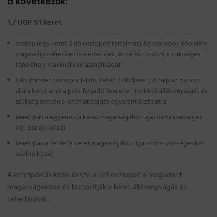
a következők:
1./ UGP S1 keret
oszlop (egy keret 2 db oszlopot tartalmaz) Az oszlopok többféle
magassági méretben is elérhetőek, ezzel biztosítva a szükséges
tárolóhely maximális kihasználtságát.
talp (minden oszlopra 1-1 db, tehát 2 db/keret) A talp az oszlop
aljára kerül, ahol a polc fogadó felületen történő állékonyságát és
szükség esetén a lefúrhatóságát egyaránt biztosítja.
keret pálca egyenes (a keret magasságához igazodva szükséges
két oszlop közé)
keret pálca ferde (a keret magasságához igazodva szükséges két
oszlop közé)
A keretpálcák kötik össze a két oszlopot a megadott
magasságokban és biztosítják a keret állékonyságát és
teherbírását.