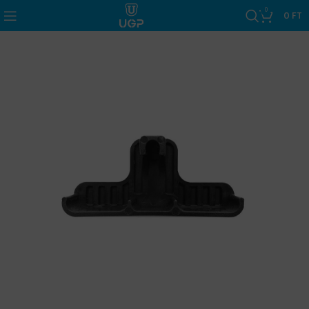
0
0
FT