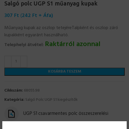
Salgó polc UGP S1 műanyag kupak
307
Ft
(
242
Ft
+ Áfa)
Műanyag kupak az oszlop tetejéreTalpként és oszlop záró
kupakként egyaránt használható.
Raktárról azonnal
Telephelyi átvétel:
KOSÁRBA TESZEM
Cikkszám:
68055.98
Kategória:
Salgó Polc UGP S1 kiegészítők
UGP S1 csavarmentes polc összeszerelési
segédlet