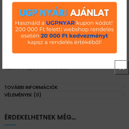
UGP S1 csavarmentes polc összeszerelés videós
segédlet
LEÍRÁS
Műanyag kupak csavarmentes salgó oszlophoz. A műanyag
kupakot helyezze az oszlop tetejéreTalpként és oszlop záró
kupakként egyaránt használható.
TOVÁBBI INFORMÁCIÓK
VÉLEMÉNYEK (0)
ÉRDEKELHETNEK MÉG…