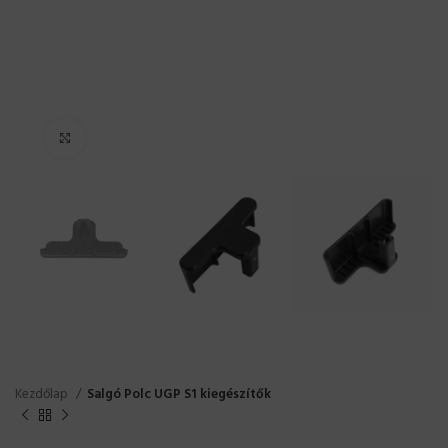
Click to enlarge
Kezdőlap
Salgó Polc UGP S1 kiegészítők