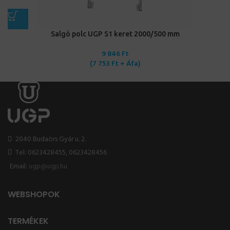
Salgó polc UGP S1 keret 2000/500 mm
9 846
Ft
(
7 753
Ft
+ Áfa)
2040 Budaörs Gyár u. 2.
Tel: 0623428455, 0623428456
Email:
ugp@ugp.hu
WEBSHOPOK
TERMÉKEK