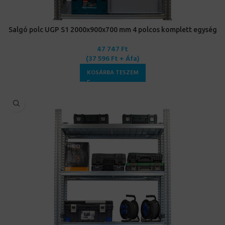
Salgó polc UGP S1 2000x900x700 mm 4 polcos komplett egység
47 747
Ft
(
37 596
Ft
+ Áfa)
KOSÁRBA TESZEM