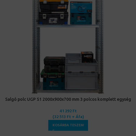
Salgó polc UGP S1 2000x900x700 mm 3 polcos komplett egység
41 292
Ft
(
32 513
Ft
+ Áfa)
KOSÁRBA TESZEM