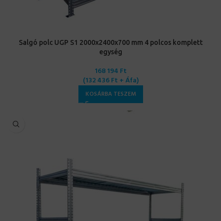
Salgó polc UGP S1 2000x2400x700 mm 4 polcos komplett
egység
168 194
Ft
(
132 436
Ft
+ Áfa)
KOSÁRBA TESZEM