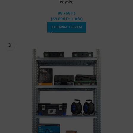
egység
88 768
Ft
(
69 896
Ft
+ Áfa)
KOSÁRBA TESZEM