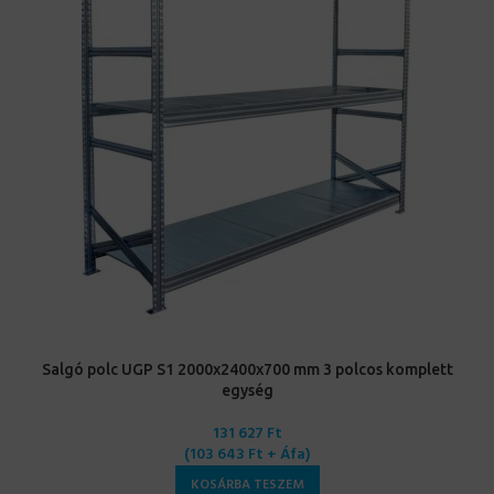
Salgó polc UGP S1 2000x2400x700 mm 3 polcos komplett
egység
131 627
Ft
(
103 643
Ft
+ Áfa)
KOSÁRBA TESZEM