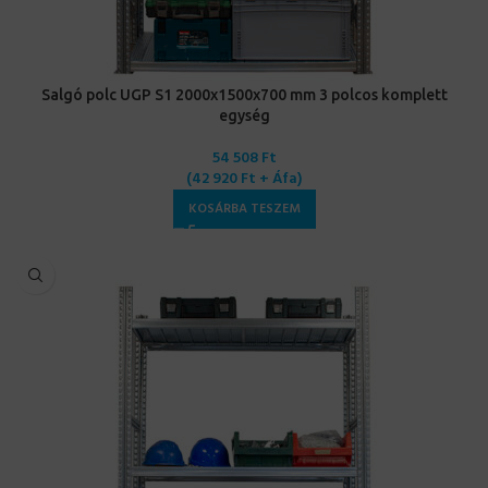
Salgó polc UGP S1 2000x1500x700 mm 3 polcos komplett
egység
54 508
Ft
(
42 920
Ft
+ Áfa)
KOSÁRBA TESZEM