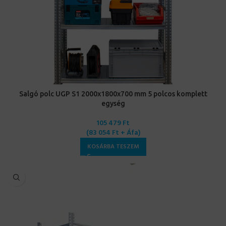
Salgó polc UGP S1 2000x1800x700 mm 5 polcos komplett
egység
105 479
Ft
(
83 054
Ft
+ Áfa)
KOSÁRBA TESZEM