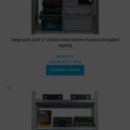
Salgó polc UGP S1 2000x1200x700 mm 4 polcos komplett
egység
56 947
Ft
(
44 840
Ft
+ Áfa)
KOSÁRBA TESZEM