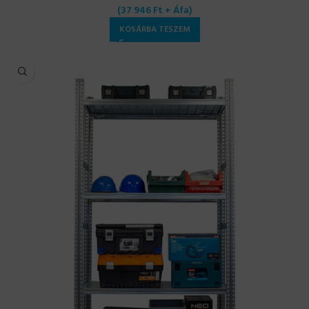
(
37 946
Ft
+ Áfa)
KOSÁRBA TESZEM