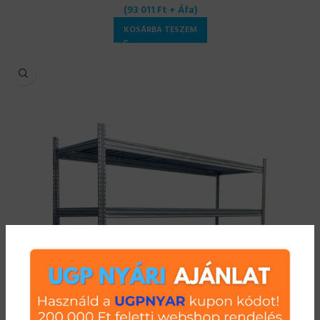
(
93 011
Ft
+ Áfa)
KOSÁRBA TESZEM