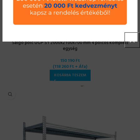
Salgó polc UGP S1 2000x2100x700 mm 4 polcos komplett
egység
150 190
Ft
(
118 260
Ft
+ Áfa)
KOSÁRBA TESZEM