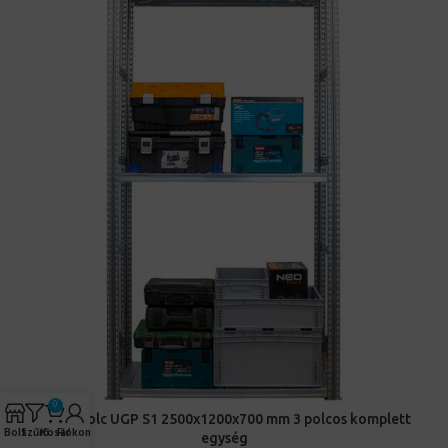
0
Salgó polc UGP S1 2500x1200x700 mm 3 polcos komplett
Bolt
Szűrő
Kosár
Fiókom
egység