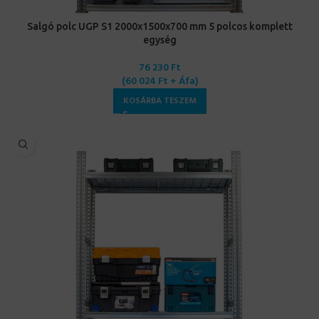
Salgó polc UGP S1 2000x1500x700 mm 5 polcos komplett
egység
76 230
Ft
(
60 024
Ft
+ Áfa)
KOSÁRBA TESZEM