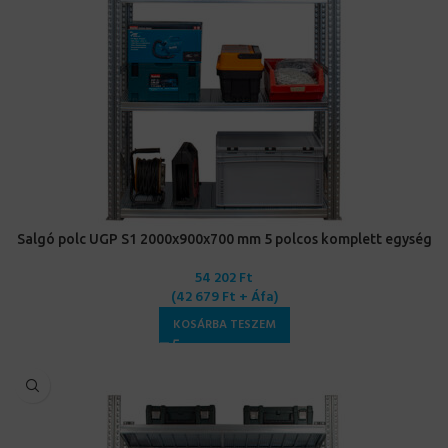
Salgó polc UGP S1 2000x900x700 mm 5 polcos komplett egység
54 202
Ft
(
42 679
Ft
+ Áfa)
KOSÁRBA TESZEM