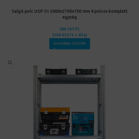
Salgó polc UGP S1 2000x2700x700 mm 4 polcos komplett
egység
186 197
Ft
(
146 612
Ft
+ Áfa)
KOSÁRBA TESZEM