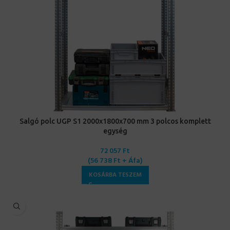
Salgó polc UGP S1 2000x1800x700 mm 3 polcos komplett
egység
72 057
Ft
(
56 738
Ft
+ Áfa)
KOSÁRBA TESZEM