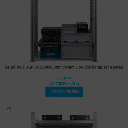
Salgó polc UGP S1 2000x600x700 mm 3 polcos komplett egység
35 211
Ft
(
27 725
Ft
+ Áfa)
KOSÁRBA TESZEM