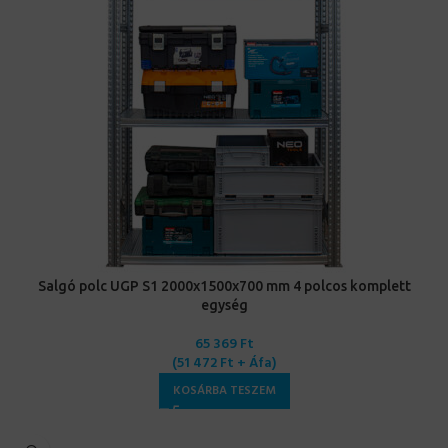
Salgó polc UGP S1 2000x1500x700 mm 4 polcos komplett
egység
65 369
Ft
(
51 472
Ft
+ Áfa)
KOSÁRBA TESZEM