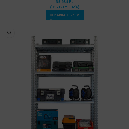
39 639
Ft
(
31 212
Ft
+ Áfa)
KOSÁRBA TESZEM