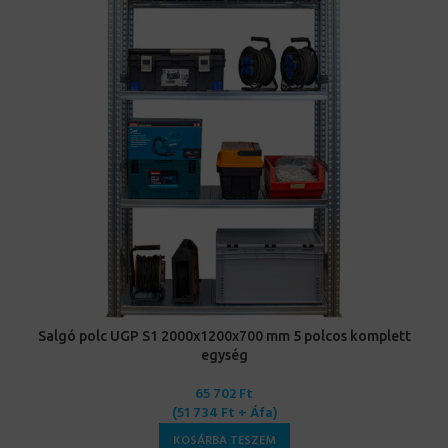
Salgó polc UGP S1 2000x1200x700 mm 5 polcos komplett
egység
65 702
Ft
(
51 734
Ft
+ Áfa)
KOSÁRBA TESZEM