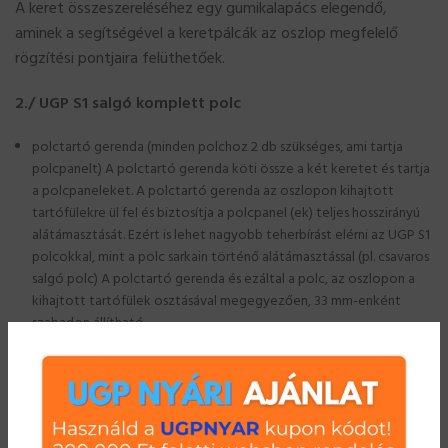
A keret összeszereléséhez egy gumikalapács elegendő,
aminek a segítségével a keretpálcák az oszlop megfelelő
rögzítési pontjaira felüthetőek.
2./ UGP S1 salgó komplett polc
polctartó gerenda (minden polchoz 2 db szükséges, ami tartja
polcpanelt) A polctartó gerenda köti össze a két keretet és tartja
a polcpaneleket. A polctartó gerenda az oszlopon kihajtott
tartófülekre ül fel és biztosítja a polcpanel (ek) teljes hosszirányú
alátámasztását. Ezért is lehet nagyobb teherbírást elérni az UGP S1
polcokkal, mint a polc sarkain történő alátámasztással (pl. csavaros
salgó polc) A polctartó gerenda és ezáltal a polc, az oszlopon a
kihajtott tartófülek osztásával megegyezően, 33 mm-enként
szabadon állítható.
polcpanel (a polc szélességétől függően egy vagy több darab) A
polcpanel(ek) a polctartó gerenda felső nút-jába kerülnek
behelyezésre. A polc összeállítása kézzel történik, nincs szükség
semmilyen szerszámra az összeállításhoz. Az UGP S1 tároló polc
szerelési útmutatója
segítséget nyújt a hibamentes