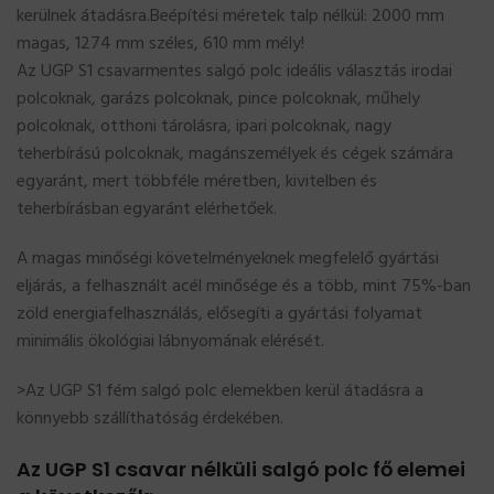
kerülnek átadásra.Beépítési méretek talp nélkül: 2000 mm
magas, 1274 mm széles, 610 mm mély!
Az UGP S1 csavarmentes salgó polc ideális választás irodai
polcoknak, garázs polcoknak, pince polcoknak, műhely
polcoknak, otthoni tárolásra, ipari polcoknak, nagy
teherbírású polcoknak, magánszemélyek és cégek számára
egyaránt, mert többféle méretben, kivitelben és
teherbírásban egyaránt elérhetőek.
A magas minőségi követelményeknek megfelelő gyártási
eljárás, a felhasznált acél minősége és a több, mint 75%-ban
zöld energiafelhasználás, elősegíti a gyártási folyamat
minimális ökológiai lábnyomának elérését.
>Az UGP S1 fém salgó polc elemekben kerül átadásra a
könnyebb szállíthatóság érdekében.
Az UGP S1 csavar nélküli salgó polc fő elemei