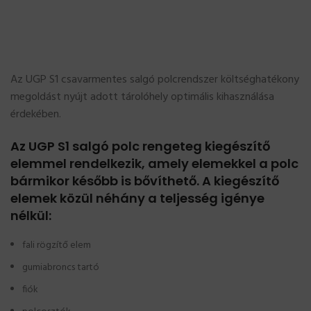
Az UGP S1 csavarmentes salgó polcrendszer költséghatékony
megoldást nyújt adott tárolóhely optimális kihasználása
érdekében.
Az UGP S1 salgó polc rengeteg kiegészítő
elemmel rendelkezik, amely elemekkel a polc
bármikor később is bővíthető. A kiegészítő
elemek közül néhány a teljesség igénye
nélkül:
fali rögzítő elem
gumiabroncs tartó
fiók