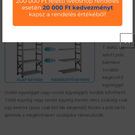
összeszerelésben, illetve
összeszerelési video
is a felhasználók
rendelkezésre áll.
Mivel az UGP
S1 salgó polc
polc oszlopa
T alakú, így
adott polc
bármikor
további
kiegészítő
egységgel
(toldó egységgel vagy soroló egységgel) tovább bővíthető.
Toldó egység vagy soroló egység esetén nincs szükség csak
egy keretre (azaz csak két láb elegendő) hiszen a polctartó
gerenda a meglévő keret oszlopára támaszkodik.