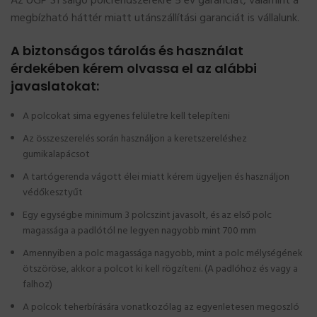
Az UGP S1 salgó polcrendszerekre 5 év garanciát, valamint a
megbízható háttér miatt utánszállítási garanciát is vállalunk.
A biztonságos tárolás és használat
érdekében kérem olvassa el az alábbi
javaslatokat:
A polcokat sima egyenes felületre kell telepíteni
Az összeszerelés során használjon a keretszereléshez
gumikalapácsot
A tartógerenda vágott élei miatt kérem ügyeljen és használjon
védőkesztyűt
Egy egységbe minimum 3 polcszint javasolt, és az első polc
magassága a padlótól ne legyen nagyobb mint 700 mm
Amennyiben a polc magassága nagyobb, mint a polc mélységének
ötszöröse, akkor a polcot ki kell rögzíteni. (A padlóhoz és vagy a
falhoz)
A polcok teherbírására vonatkozólag az egyenletesen megoszló