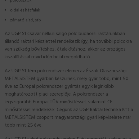
polcosztók
oldal és hátfalak
zárható ajtó, stb
Az UGP S1 csavar nélküli salgó polc budaörsi raktárunkban
állandó raktári készlettel rendelkezik így, ha további polcokra
van szükség bővítéshez, átalakításhoz, akkor az országos
kiszállítással rövid időn belül megoldható
Az UGP S1 fém polcrendszer elemei az Észak-Olaszországi
METALSISTEM gyárban készülnek, mely gyár több, mint 50
éve az Európai polcrendszer gyártás egyik leginkább
meghatározott piaci szereplője. A polcrendszer a
legszigorúbb Európai TÜV minősítéssel, valamint CE
minősítéssel rendelkezik. Cégünk az UGP Raktártechnika Kft a
METALSISTEM csoport magyarországi gyári képviselete már
több mint 25 éve.