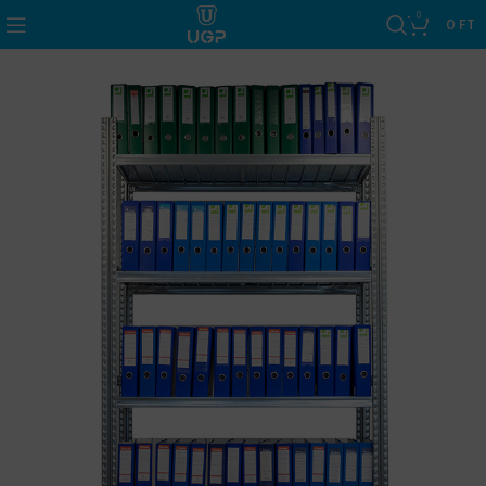
0
0
FT