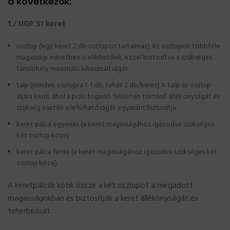
a következők:
1./ UGP S1 keret
oszlop (egy keret 2 db oszlopot tartalmaz) Az oszlopok többféle
magassági méretben is elérhetőek, ezzel biztosítva a szükséges
tárolóhely maximális kihasználtságát.
talp (minden oszlopra 1-1 db, tehát 2 db/keret) A talp az oszlop
aljára kerül, ahol a polc fogadó felületen történő állékonyságát és
szükség esetén a lefúrhatóságát egyaránt biztosítja.
keret pálca egyenes (a keret magasságához igazodva szükséges
két oszlop közé)
keret pálca ferde (a keret magasságához igazodva szükséges két
oszlop közé)
A keretpálcák kötik össze a két oszlopot a megadott
magasságokban és biztosítják a keret állékonyságát és
teherbírását.