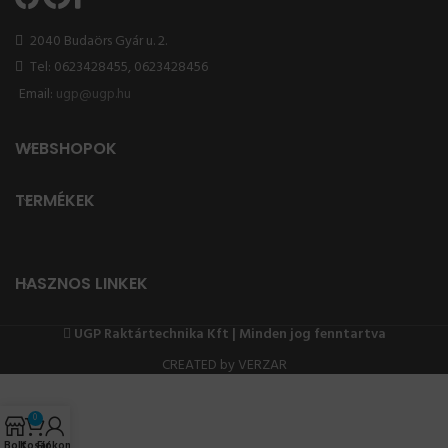
2040 Budaörs Gyár u. 2.
Tel: 0623428455, 0623428456
Email:
ugp@ugp.hu
WEBSHOPOK
TERMÉKEK
HASZNOS LINKEK
UGP Raktártechnika Kft | Minden jog fenntartva
CREATED by VERZAR
0
Bolt
Kosár
Fiókom