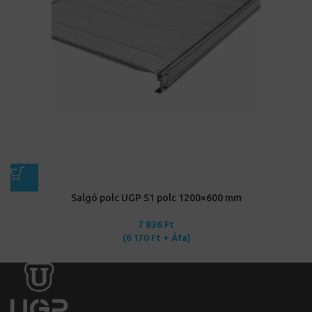
Salgó polc UGP S1 polc 1200×600 mm
7 836
Ft
(
6 170
Ft
+ Áfa)