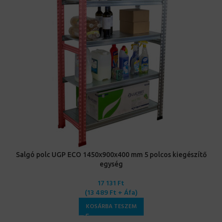
Salgó polc UGP ECO 1450x900x400 mm 5 polcos kiegészítő
egység
17 131
Ft
(
13 489
Ft
+ Áfa)
KOSÁRBA TESZEM