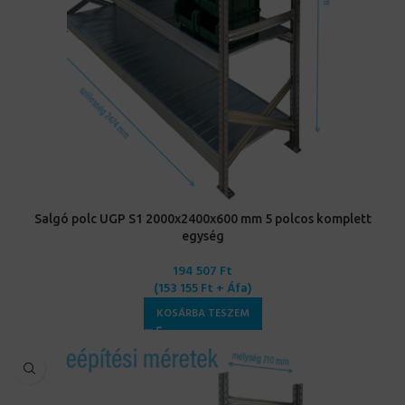
Salgó polc UGP S1 2000x2400x600 mm 5 polcos komplett
egység
194 507
Ft
(
153 155
Ft
+ Áfa)
KOSÁRBA TESZEM