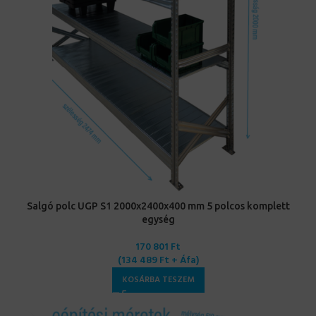
Salgó polc UGP S1 2000x2400x400 mm 5 polcos komplett
egység
170 801
Ft
(
134 489
Ft
+ Áfa)
KOSÁRBA TESZEM