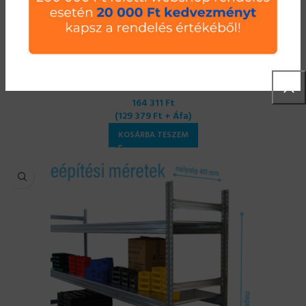
Salgó polc UGP S1 2000x2400x320 mm 5 polcos komplett
egység
164 311
Ft
(
129 379
Ft
+ Áfa)
KOSÁRBA TESZEM