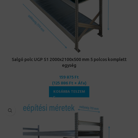
Salgó polc UGP S1 2000x2100x500 mm 5 polcos komplett
egység
159 875
Ft
(
125 886
Ft
+ Áfa)
KOSÁRBA TESZEM