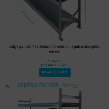
Salgó polc UGP S1 2000x2400x800 mm 5 polcos komplett
egység
218 521
Ft
(
172 064
Ft
+ Áfa)
KOSÁRBA TESZEM