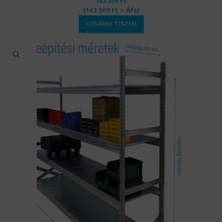
182 256
Ft
(
143 509
Ft
+ Áfa)
KOSÁRBA TESZEM