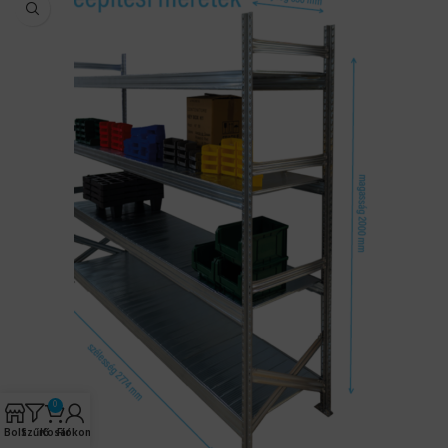
0
Bolt
Szűrő
Kosár
Fiókom