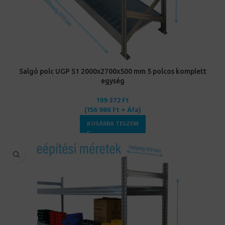
Salgó polc UGP S1 2000x2700x500 mm 5 polcos komplett
egység
199 372
Ft
(
156 986
Ft
+ Áfa)
KOSÁRBA TESZEM