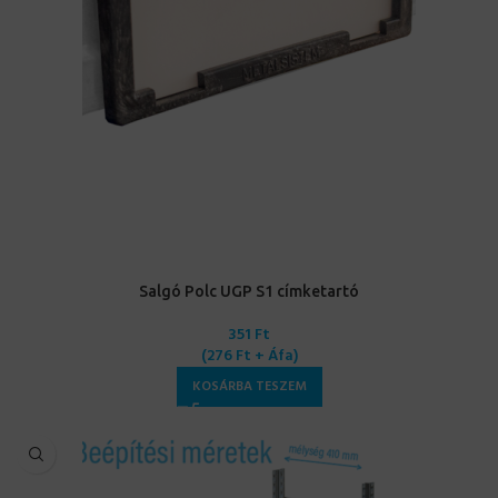
Salgó Polc UGP S1 címketartó
351
Ft
(
276
Ft
+ Áfa)
KOSÁRBA TESZEM