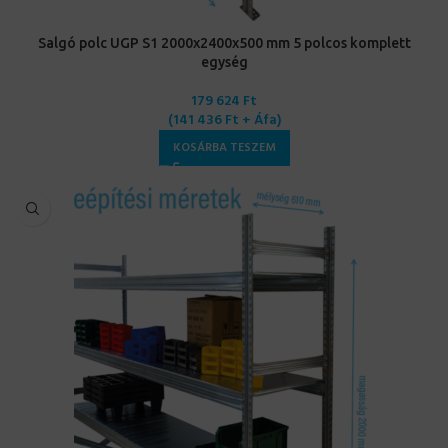
Salgó polc UGP S1 2000x2400x500 mm 5 polcos komplett
egység
179 624
Ft
(
141 436
Ft
+ Áfa)
KOSÁRBA TESZEM