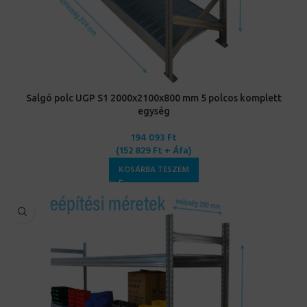
Salgó polc UGP S1 2000x2100x800 mm 5 polcos komplett
egység
194 093
Ft
(
152 829
Ft
+ Áfa)
KOSÁRBA TESZEM