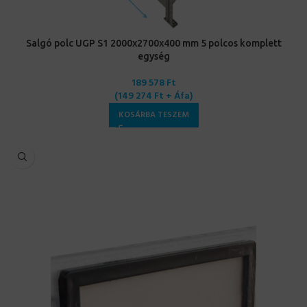
Salgó polc UGP S1 2000x2700x400 mm 5 polcos komplett
egység
189 578
Ft
(
149 274
Ft
+ Áfa)
KOSÁRBA TESZEM