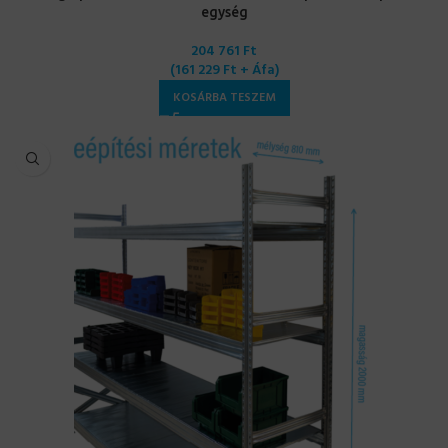
egység
204 761
Ft
(
161 229
Ft
+ Áfa)
KOSÁRBA TESZEM