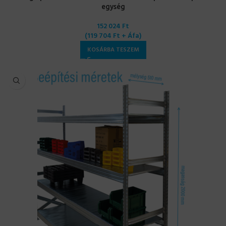
egység
152 024
Ft
(
119 704
Ft
+ Áfa)
KOSÁRBA TESZEM