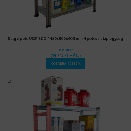
Salgó polc UGP ECO 1450x900x400 mm 4 polcos alap egység
18 688
Ft
(
14 715
Ft
+ Áfa)
KOSÁRBA TESZEM