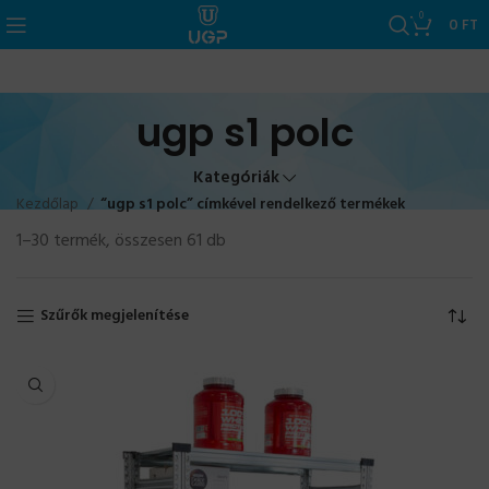
0
0
FT
ugp s1 polc
Kategóriák
Kezdőlap
“ugp s1 polc” címkével rendelkező termékek
1–30 termék, összesen 61 db
Szűrők megjelenítése