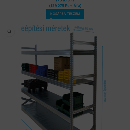
176 879
Ft
(
139 275
Ft
+ Áfa)
KOSÁRBA TESZEM