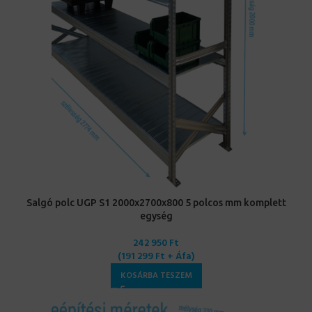
Salgó polc UGP S1 2000x2700x800 5 polcos mm komplett
egység
242 950
Ft
(
191 299
Ft
+ Áfa)
KOSÁRBA TESZEM