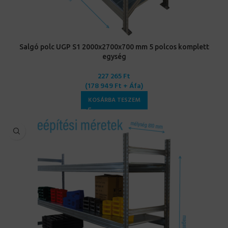
Salgó polc UGP S1 2000x2700x700 mm 5 polcos komplett
egység
227 265
Ft
(
178 949
Ft
+ Áfa)
KOSÁRBA TESZEM