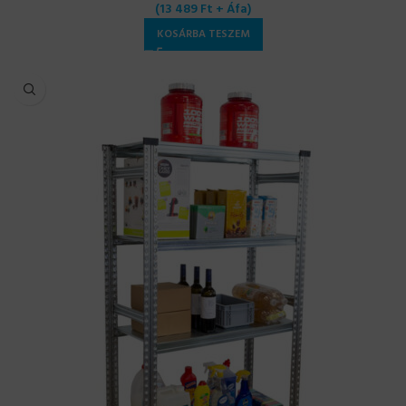
(
13 489
Ft
+ Áfa)
KOSÁRBA TESZEM