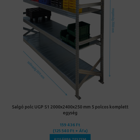
Salgó polc UGP S1 2000x2400x250 mm 5 polcos komplett
egység
159 436
Ft
(
125 540
Ft
+ Áfa)
KOSÁRBA TESZEM