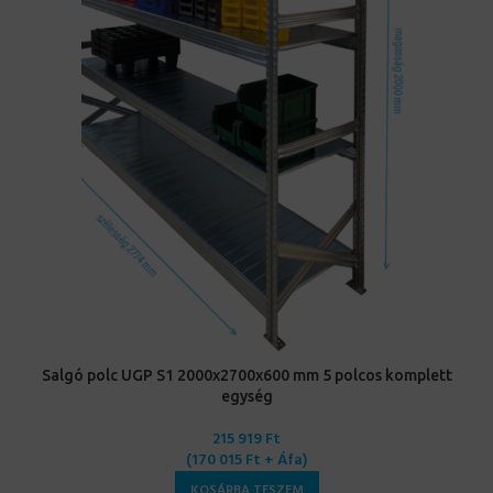
Salgó polc UGP S1 2000x2700x600 mm 5 polcos komplett
egység
215 919
Ft
(
170 015
Ft
+ Áfa)
KOSÁRBA TESZEM