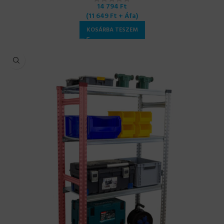
14 794
Ft
(
11 649
Ft
+ Áfa)
KOSÁRBA TESZEM