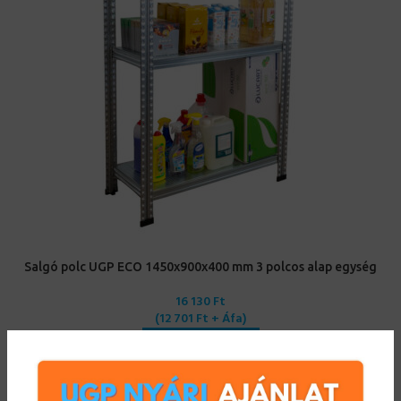
Salgó polc UGP ECO 1450x900x400 mm 3 polcos alap egység
16 130
Ft
(
12 701
Ft
+ Áfa)
KOSÁRBA TESZEM