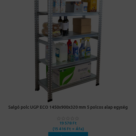
Salgó polc UGP ECO 1450x900x320 mm 5 polcos alap egység
19 578
Ft
(
15 416
Ft
+ Áfa)