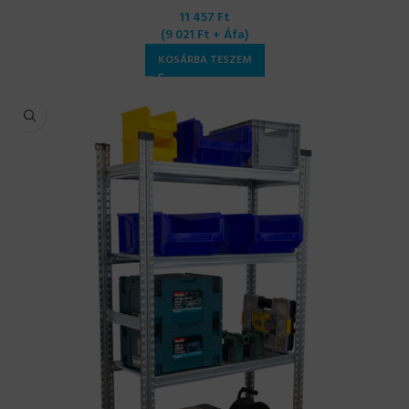
11 457
Ft
(
9 021
Ft
+ Áfa)
KOSÁRBA TESZEM