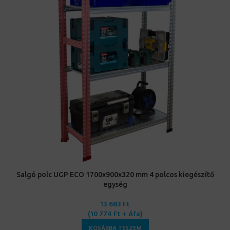
Salgó polc UGP ECO 1700x900x320 mm 4 polcos kiegészítő
egység
13 683
Ft
(
10 774
Ft
+ Áfa)
KOSÁRBA TESZEM