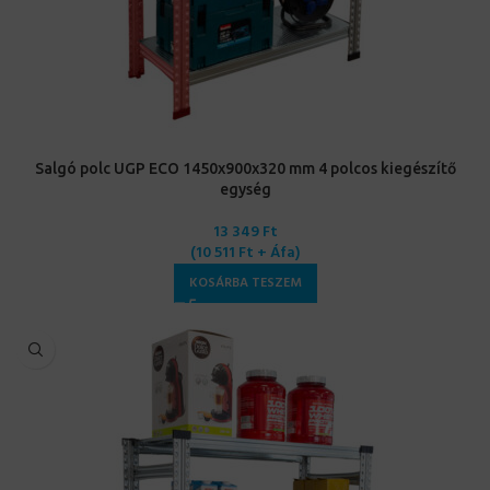
Salgó polc UGP ECO 1450x900x320 mm 4 polcos kiegészítő
egység
13 349
Ft
(
10 511
Ft
+ Áfa)
KOSÁRBA TESZEM