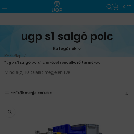
0
0
FT
ugp s1 salgó polc
Kategóriák
Kezdőlap
“ugp s1 salgó polc” címkével rendelkező termékek
Mind a(z) 10 találat megjelenítve
Szűrők megjelenítése