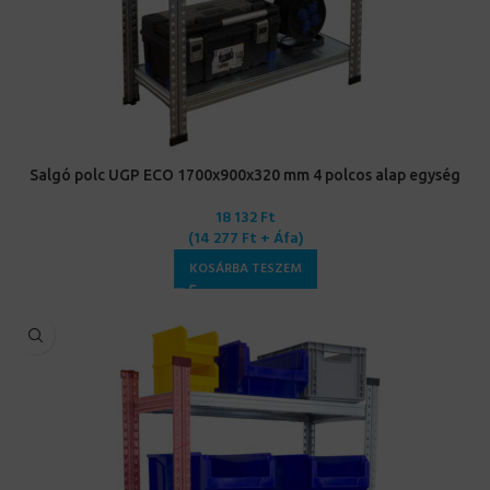
Salgó polc UGP ECO 1700x900x320 mm 4 polcos alap egység
18 132
Ft
(
14 277
Ft
+ Áfa)
KOSÁRBA TESZEM