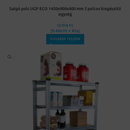
Salgó polc UGP ECO 1450x900x400 mm 3 polcos kiegészítő
egység
12 014
Ft
(
9 460
Ft
+ Áfa)
KOSÁRBA TESZEM