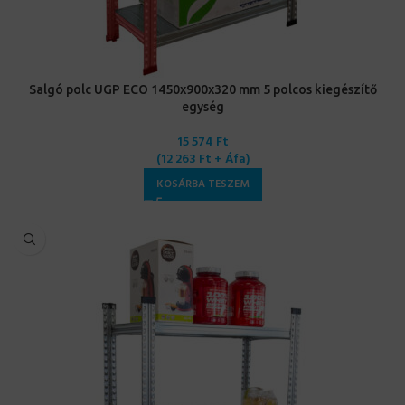
Salgó polc UGP ECO 1450x900x320 mm 5 polcos kiegészítő
egység
15 574
Ft
(
12 263
Ft
+ Áfa)
KOSÁRBA TESZEM