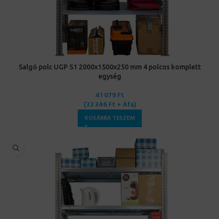
Salgó polc UGP S1 2000x1500x250 mm 4 polcos komplett
egység
41 079
Ft
(
32 346
Ft
+ Áfa)
KOSÁRBA TESZEM