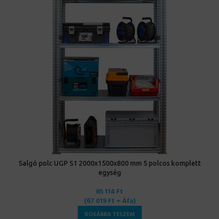
Salgó polc UGP S1 2000x1500x800 mm 5 polcos komplett
egység
85 114
Ft
(
67 019
Ft
+ Áfa)
KOSÁRBA TESZEM