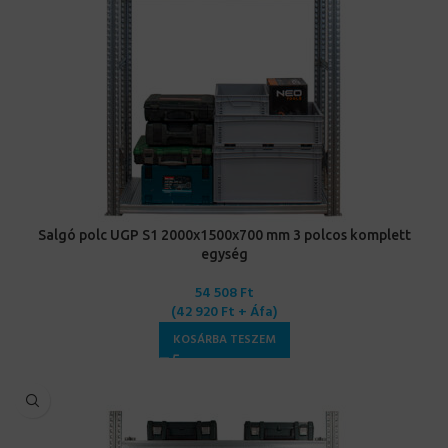
Salgó polc UGP S1 2000x1500x700 mm 3 polcos komplett
egység
54 508
Ft
(
42 920
Ft
+ Áfa)
KOSÁRBA TESZEM