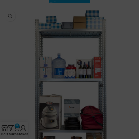
0
Bolt
Szűrő
Kosár
Fiókom