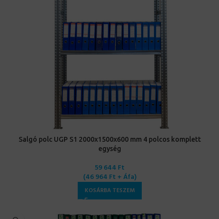
Salgó polc UGP S1 2000x1500x600 mm 4 polcos komplett
egység
59 644
Ft
(
46 964
Ft
+ Áfa)
KOSÁRBA TESZEM