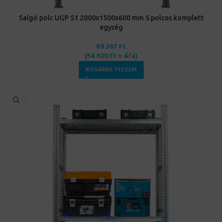
Salgó polc UGP S1 2000x1500x600 mm 5 polcos komplett
egység
69 367
Ft
(
54 620
Ft
+ Áfa)
KOSÁRBA TESZEM