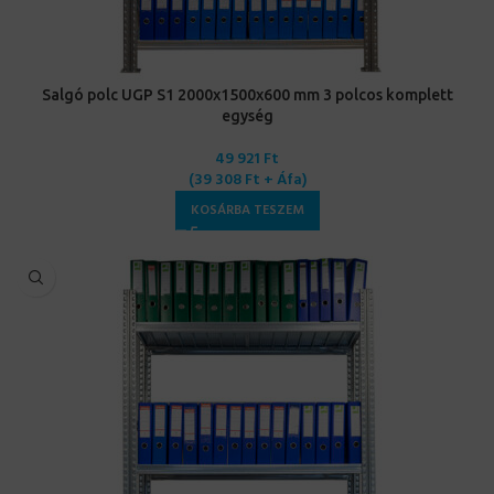
Salgó polc UGP S1 2000x1500x600 mm 3 polcos komplett
egység
49 921
Ft
(
39 308
Ft
+ Áfa)
KOSÁRBA TESZEM