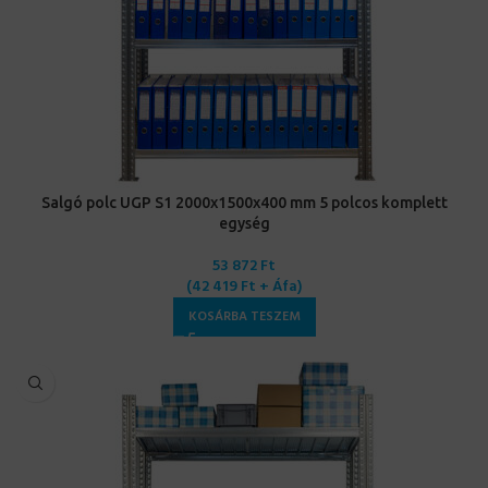
Salgó polc UGP S1 2000x1500x400 mm 5 polcos komplett
egység
53 872
Ft
(
42 419
Ft
+ Áfa)
KOSÁRBA TESZEM