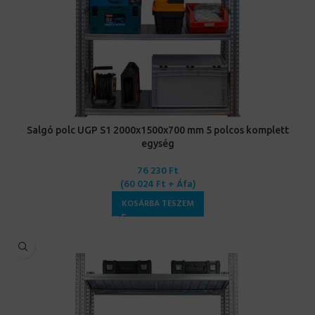
Salgó polc UGP S1 2000x1500x700 mm 5 polcos komplett
egység
76 230
Ft
(
60 024
Ft
+ Áfa)
KOSÁRBA TESZEM