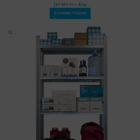
(
27 957
Ft
+ Áfa)
KOSÁRBA TESZEM