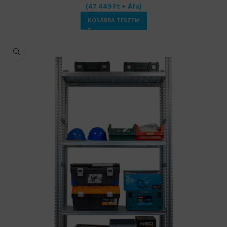
(
47 449
Ft
+ Áfa)
KOSÁRBA TESZEM