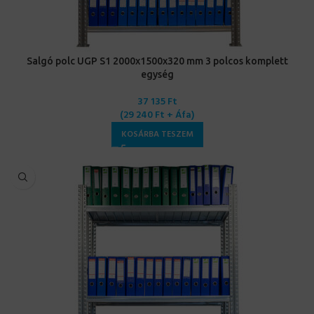
Salgó polc UGP S1 2000x1500x320 mm 3 polcos komplett
egység
37 135
Ft
(
29 240
Ft
+ Áfa)
KOSÁRBA TESZEM