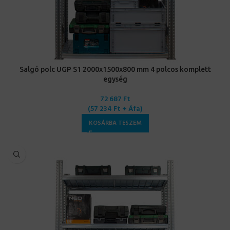
Salgó polc UGP S1 2000x1500x800 mm 4 polcos komplett
egység
72 687
Ft
(
57 234
Ft
+ Áfa)
KOSÁRBA TESZEM