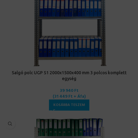
Salgó polc UGP S1 2000x1500x400 mm 3 polcos komplett
egység
39 940
Ft
(
31 449
Ft
+ Áfa)
KOSÁRBA TESZEM