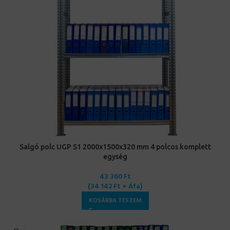
Salgó polc UGP S1 2000x1500x320 mm 4 polcos komplett
egység
43 360
Ft
(
34 142
Ft
+ Áfa)
KOSÁRBA TESZEM