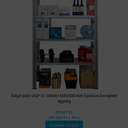
Salgó polc UGP S1 2000x1500x500 mm 5 polcos komplett
egység
59 647
Ft
(
46 966
Ft
+ Áfa)
KOSÁRBA TESZEM