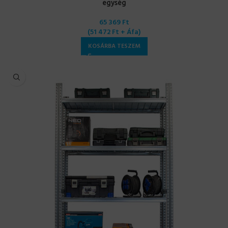
egység
65 369
Ft
(
51 472
Ft
+ Áfa)
KOSÁRBA TESZEM