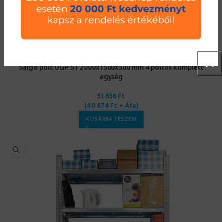
Salgó polc UGP S1 2000x1500x500 mm 4 polcos komplett
egység
51 656
Ft
(
40 674
Ft
+ Áfa)
KOSÁRBA TESZEM