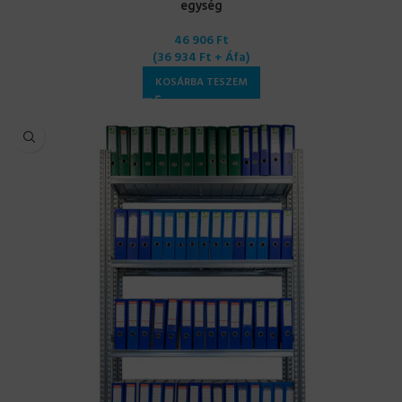
egység
46 906
Ft
(
36 934
Ft
+ Áfa)
KOSÁRBA TESZEM