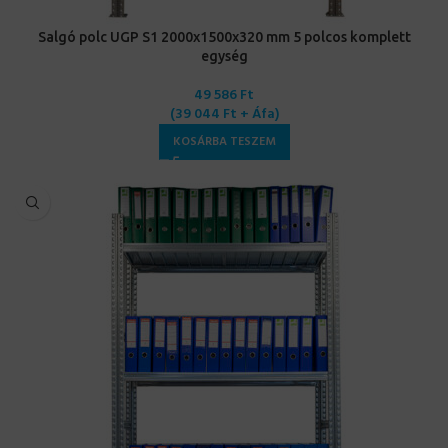
Salgó polc UGP S1 2000x1500x320 mm 5 polcos komplett
egység
49 586
Ft
(
39 044
Ft
+ Áfa)
KOSÁRBA TESZEM