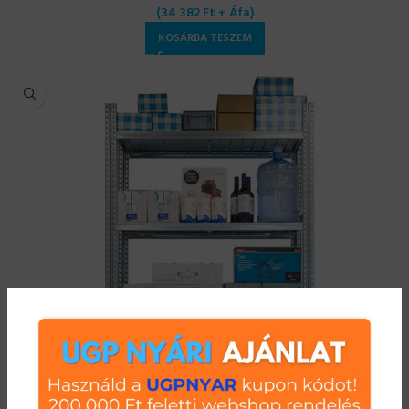
(
34 382
Ft
+ Áfa)
KOSÁRBA TESZEM