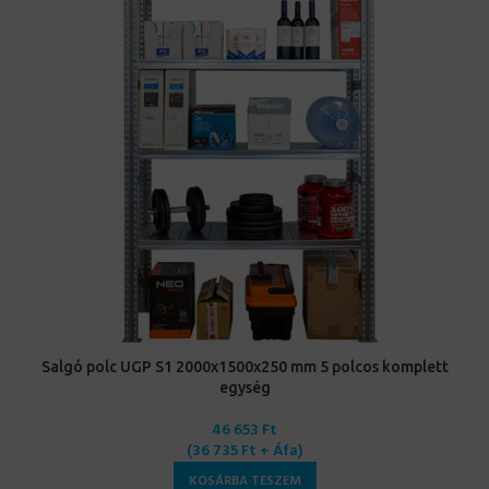
Salgó polc UGP S1 2000x1500x250 mm 5 polcos komplett
egység
46 653
Ft
(
36 735
Ft
+ Áfa)
KOSÁRBA TESZEM