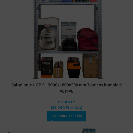
Salgó polc UGP S1 3000x1800x500 mm 3 polcos komplett
egység
69 901
Ft
(
55 040
Ft
+ Áfa)
KOSÁRBA TESZEM