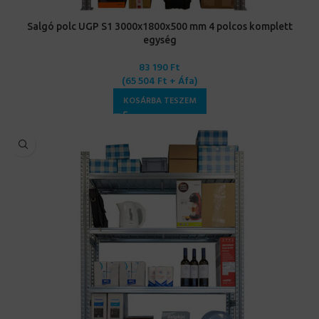
Salgó polc UGP S1 3000x1800x500 mm 4 polcos komplett
egység
83 190
Ft
(
65 504
Ft
+ Áfa)
KOSÁRBA TESZEM