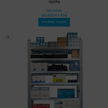
egység
109 769
Ft
(
86 432
Ft
+ Áfa)
KOSÁRBA TESZEM