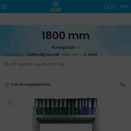
0
0
FT
1800 mm
Kategóriák
Kezdőlap
Szélesség termék
1800 mm
3. oldal
61–90 termék, összesen 97 db
Szűrők megjelenítése