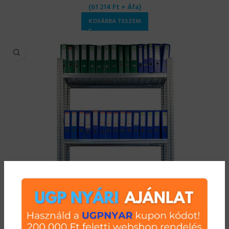
(
61 214
Ft
+ Áfa)
KOSÁRBA TESZEM