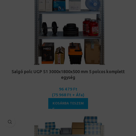
Salgó polc UGP S1 3000x1800x500 mm 5 polcos komplett
egység
96 479
Ft
(
75 968
Ft
+ Áfa)
KOSÁRBA TESZEM