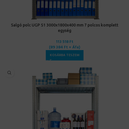
Salgó polc UGP S1 3000x1800x400 mm 7 polcos komplett
egység
113 518
Ft
(
89 384
Ft
+ Áfa)
KOSÁRBA TESZEM