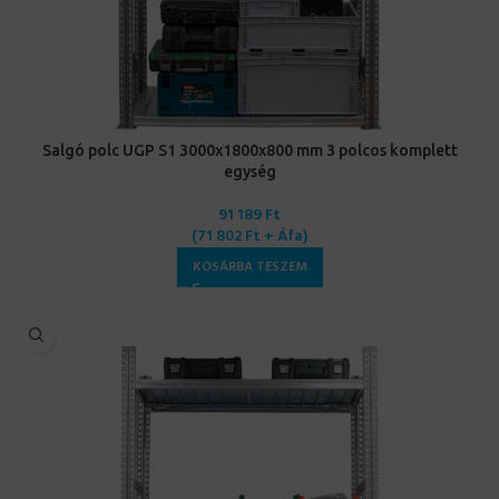
Salgó polc UGP S1 3000x1800x800 mm 3 polcos komplett
egység
91 189
Ft
(
71 802
Ft
+ Áfa)
KOSÁRBA TESZEM