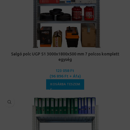
Salgó polc UGP S1 3000x1800x500 mm 7 polcos komplett
egység
123 058
Ft
(
96 896
Ft
+ Áfa)
KOSÁRBA TESZEM