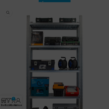
0
Bolt
Szűrő
Kosár
Fiókom