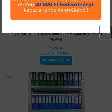
Salgó polc UGP S1 3000x1800x600 mm 4 polcos komplett
egység
93 096
Ft
(
73 304
Ft
+ Áfa)
KOSÁRBA TESZEM