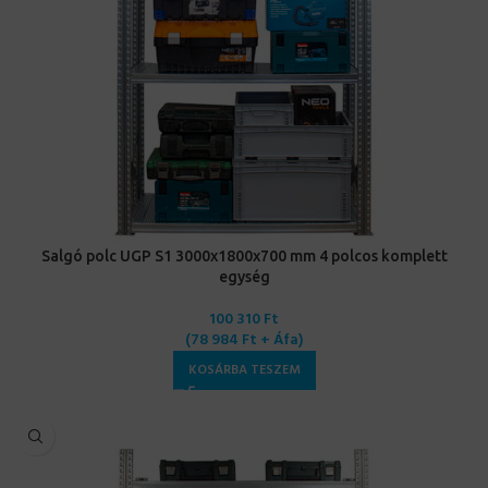
Salgó polc UGP S1 3000x1800x700 mm 4 polcos komplett
egység
100 310
Ft
(
78 984
Ft
+ Áfa)
KOSÁRBA TESZEM