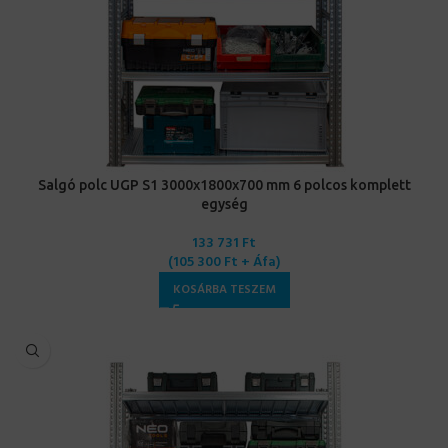
Salgó polc UGP S1 3000x1800x700 mm 6 polcos komplett
egység
133 731
Ft
(
105 300
Ft
+ Áfa)
KOSÁRBA TESZEM