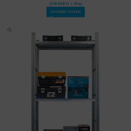
(
118 458
Ft
+ Áfa)
KOSÁRBA TESZEM