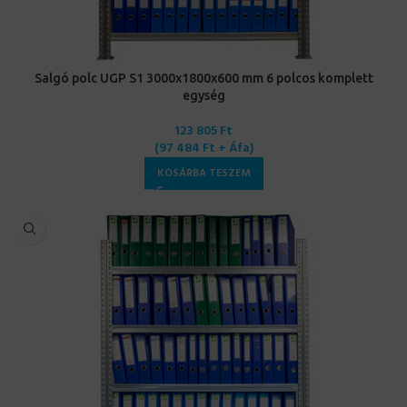
Salgó polc UGP S1 3000x1800x600 mm 6 polcos komplett
egység
123 805
Ft
(
97 484
Ft
+ Áfa)
KOSÁRBA TESZEM