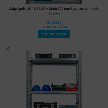
Salgó polc UGP S1 3000x1800x700 mm 3 polcos komplett
egység
83 599
Ft
(
65 826
Ft
+ Áfa)
KOSÁRBA TESZEM