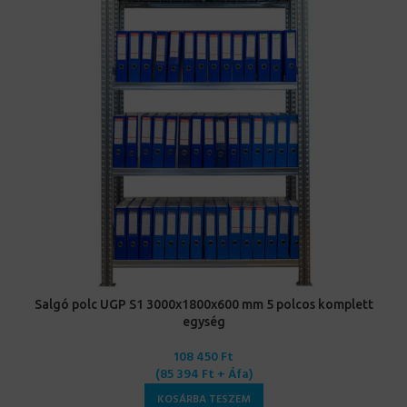
Salgó polc UGP S1 3000x1800x600 mm 5 polcos komplett
egység
108 450
Ft
(
85 394
Ft
+ Áfa)
KOSÁRBA TESZEM