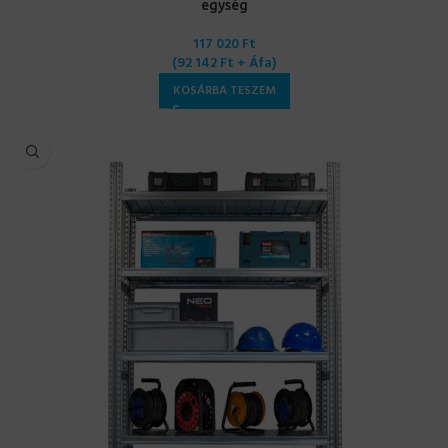
egység
117 020
Ft
(
92 142
Ft
+ Áfa)
KOSÁRBA TESZEM