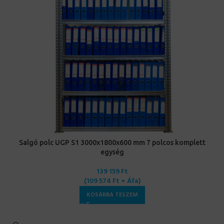
Salgó polc UGP S1 3000x1800x600 mm 7 polcos komplett
egység
139 159
Ft
(
109 574
Ft
+ Áfa)
KOSÁRBA TESZEM