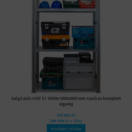
Salgó polc UGP S1 3000x1800x800 mm 4 polcos komplett
egység
109 850
Ft
(
86 496
Ft
+ Áfa)
KOSÁRBA TESZEM