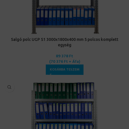
Salgó polc UGP S1 3000x1800x400 mm 5 polcos komplett
egység
89 378
Ft
(
70 376
Ft
+ Áfa)
KOSÁRBA TESZEM