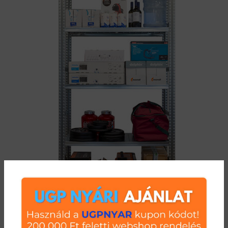
Salgó polc UGP S1 2000x600x500 mm 4 polcos komplett egység
32 769
Ft