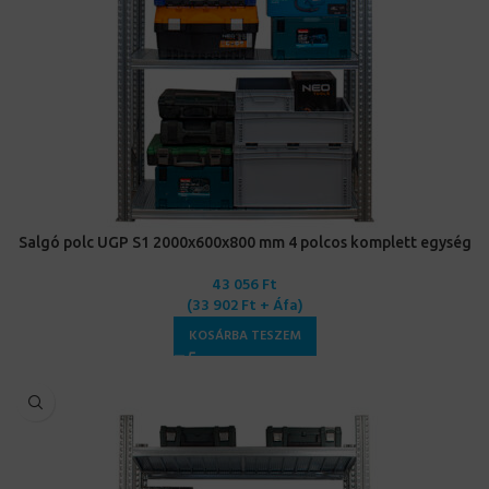
Salgó polc UGP S1 2000x600x800 mm 4 polcos komplett egység
43 056
Ft
(
33 902
Ft
+ Áfa)
KOSÁRBA TESZEM