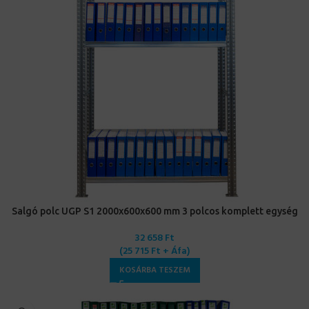
Salgó polc UGP S1 2000x600x600 mm 3 polcos komplett egység
32 658
Ft
(
25 715
Ft
+ Áfa)
KOSÁRBA TESZEM