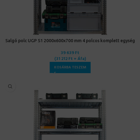
Salgó polc UGP S1 2000x600x700 mm 4 polcos komplett egység
39 639
Ft
(
31 212
Ft
+ Áfa)
KOSÁRBA TESZEM