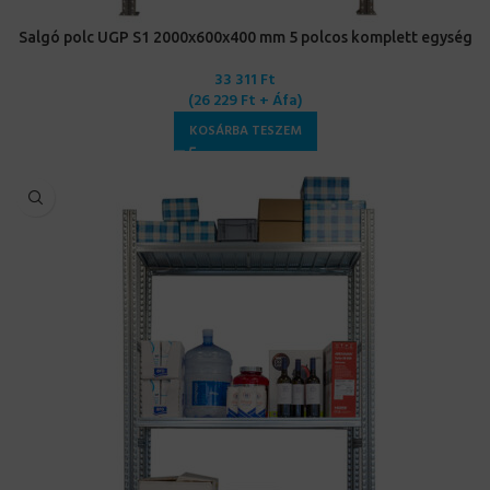
Salgó polc UGP S1 2000x600x400 mm 5 polcos komplett egység
33 311
Ft
(
26 229
Ft
+ Áfa)
KOSÁRBA TESZEM