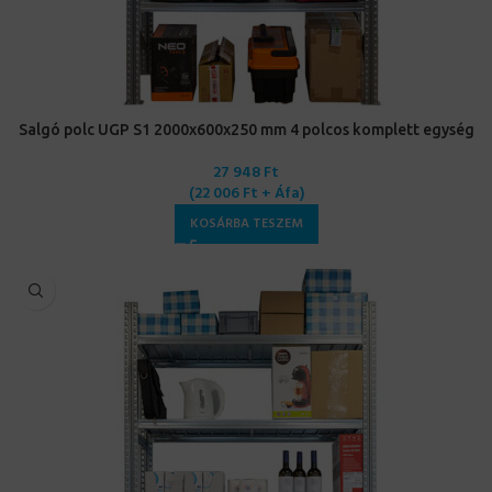
Salgó polc UGP S1 2000x600x250 mm 4 polcos komplett egység
27 948
Ft
(
22 006
Ft
+ Áfa)
KOSÁRBA TESZEM