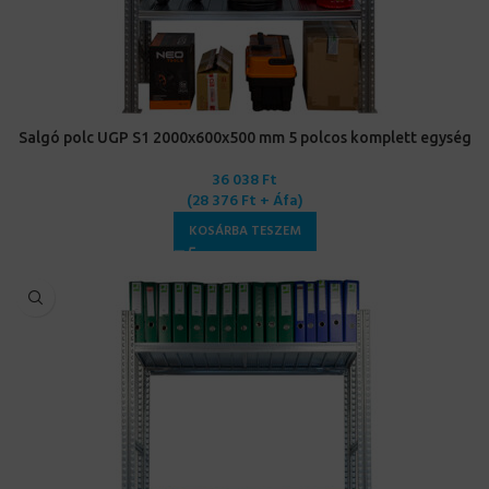
Salgó polc UGP S1 2000x600x500 mm 5 polcos komplett egység
36 038
Ft
(
28 376
Ft
+ Áfa)
KOSÁRBA TESZEM