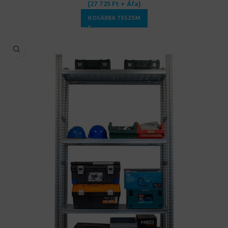
(
27 725
Ft
+ Áfa)
KOSÁRBA TESZEM