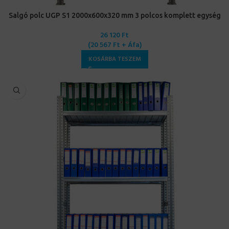
Salgó polc UGP S1 2000x600x320 mm 3 polcos komplett egység
26 120
Ft
(
20 567
Ft
+ Áfa)
KOSÁRBA TESZEM