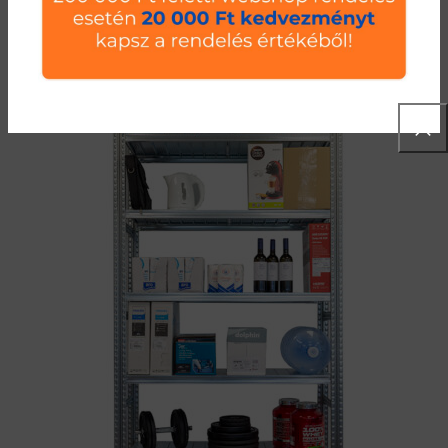
(
25 802
Ft
+ Áfa)
KOSÁRBA TESZEM