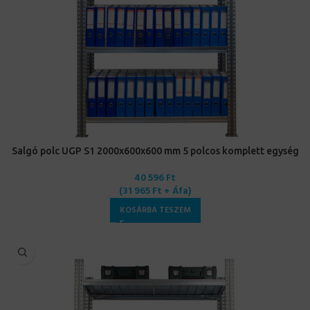
Salgó polc UGP S1 2000x600x600 mm 5 polcos komplett egység
40 596
Ft
(
31 965
Ft
+ Áfa)
KOSÁRBA TESZEM