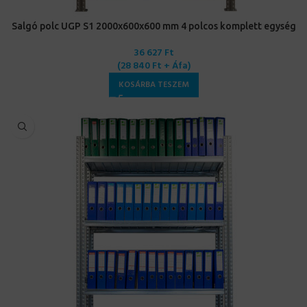
Salgó polc UGP S1 2000x600x600 mm 4 polcos komplett egység
36 627
Ft
(
28 840
Ft
+ Áfa)
KOSÁRBA TESZEM