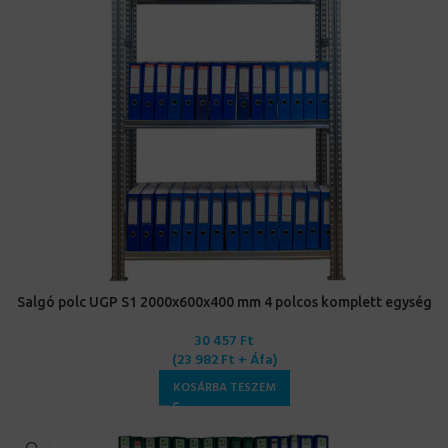
Salgó polc UGP S1 2000x600x400 mm 4 polcos komplett egység
30 457
Ft
(
23 982
Ft
+ Áfa)
KOSÁRBA TESZEM