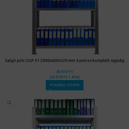
Salgó polc UGP S1 2000x600x320 mm 4 polcos komplett egység
28 674
Ft
(
22 578
Ft
+ Áfa)
KOSÁRBA TESZEM