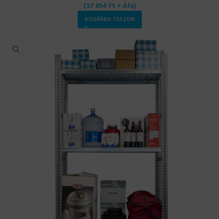
(
37 854
Ft
+ Áfa)
KOSÁRBA TESZEM