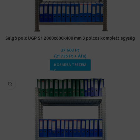
Salgó polc UGP S1 2000x600x400 mm 3 polcos komplett egység
27 603
Ft
(
21 735
Ft
+ Áfa)
KOSÁRBA TESZEM