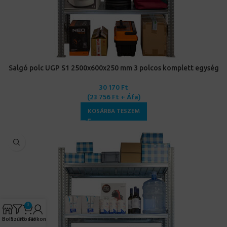
Salgó polc UGP S1 2500x600x250 mm 3 polcos komplett egység
30 170
Ft
(
23 756
Ft
+ Áfa)
KOSÁRBA TESZEM
0
Bolt
Szűrő
Kosár
Fiókom