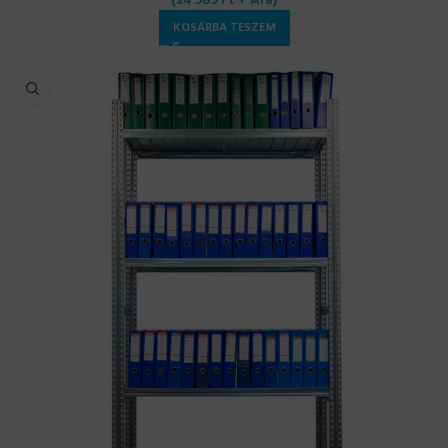
(
24 589
Ft
+ Áfa)
KOSÁRBA TESZEM