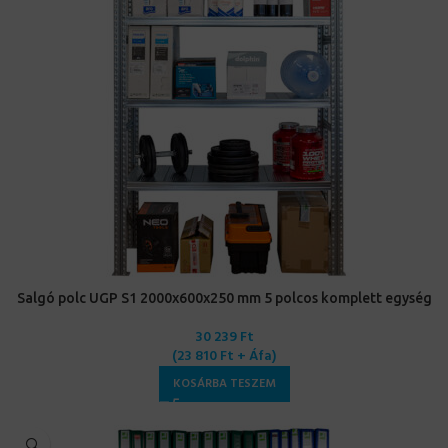
Salgó polc UGP S1 2000x600x250 mm 5 polcos komplett egység
30 239
Ft
(
23 810
Ft
+ Áfa)
KOSÁRBA TESZEM