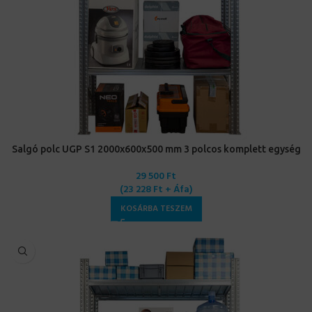
Salgó polc UGP S1 2000x600x500 mm 3 polcos komplett egység
29 500
Ft
(
23 228
Ft
+ Áfa)
KOSÁRBA TESZEM