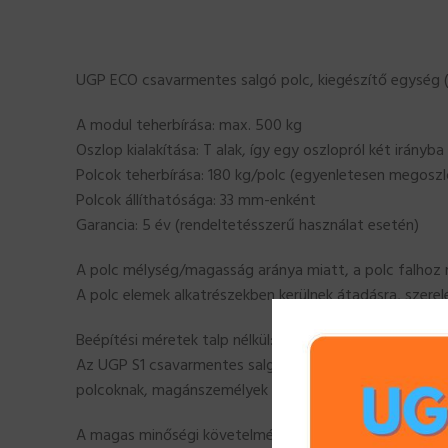
UGP ECO csavarmentes salgó polc, kiegészítő egység 
A modul teherbírása: max. 500 kg
Oszlop kialakítása: T alak, így egy oszlopról két irányba
Polcok teherbírása: 180 kg/polc (egyenletesen megoszl
Polcok állíthatósága: 33 mm-enként
Garancia: 5 év (rendeltetésszerű használat esetén)
A polc mélység/magasság aránya miatt, a polc falhoz r
A polc elemek alkatrészekben kerülnek átadásra, szerel
Beépítési méretek talp nélkül: 1700 mm magas, 974 m
Az UGP S1 csavarmentes salgó polc ideális választás ir
polcoknak, magánszemélyek és cégek számára egyaránt,
A magas minőségi követelményeknek megfelelő gyártási 