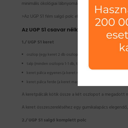
minimális ökológiai lábnyomának elérését.
>Az UGP S1 fém salgó polc elemekben kerül átadásra a
Az UGP S1 csavar nélküli salgó polc fő el
1./ UGP S1 keret
oszlop (egy keret 2 db oszlopot tartalmaz) Az oszlopok tö
talp (minden oszlopra 1-1 db, tehát 2 db/keret) A talp az os
keret pálca egyenes (a keret magasságához igazodva szük
keret pálca ferde (a keret magasságához igazodva szükség
A keretpálcák kötik össze a két oszlopot a megadott m
A keret összeszereléséhez egy gumikalapács elegendő, 
2./ UGP S1 salgó komplett polc