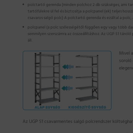
polctartó gerenda (minden polchoz 2 db szükséges, ami tart
tartófülekre ül fel és biztosítja a polcpanel (ek) teljes hos
csavaros salgó polc) A polctartó gerenda és ezáltal a pol
polcpanel (a polc szélességétől függően egy vagy több dara
semmilyen szerszámra az összeállításhoz. Az UGP S1 tároló
áll.
Mivel 
soroló
elegen
Az UGP S1 csavarmentes salgó polcrendszer költséghat