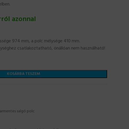
elben.
rról azonnal
lessége 974 mm, a polc mélysége 410 mm.
gységhez csatlakoztatható, önállóan nem használható!
KOSÁRBA TESZEM
varmentes salgó polc