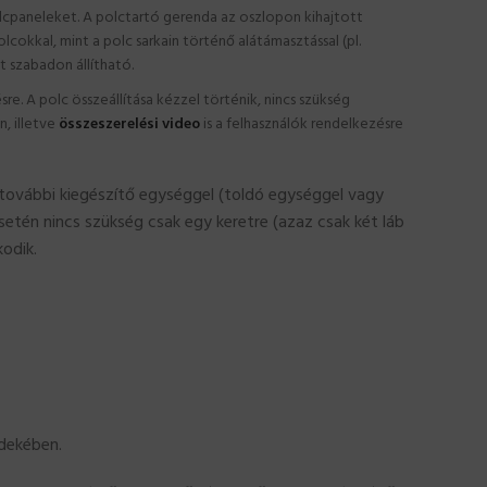
olcpaneleket. A polctartó gerenda az oszlopon kihajtott
olcokkal, mint a polc sarkain történő alátámasztással (pl.
t szabadon állítható.
e. A polc összeállítása kézzel történik, nincs szükség
, illetve
összeszerelési video
is a felhasználók rendelkezésre
r további kiegészítő egységgel (toldó egységgel vagy
etén nincs szükség csak egy keretre (azaz csak két láb
odik.
rdekében.