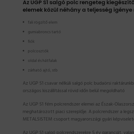
Az UGP S1 salgó polc rengeteg kiegészít
elemek közül néhány a teljesség igénye 
fali rögzítő elem
gumiabroncs tartó
fiók
polcosztók
oldal és hátfalak
zárható ajtó, stb
Az UGP S1 csavar nélküli salgó polc budaörsi raktárunkb
országos kiszállítással rövid időn belül megoldható
Az UGP S1 fém polcrendszer elemei az Észak-Olaszorsz
meghatározott piaci szereplője. A polcrendszer a legs
METALSISTEM csoport magyarországi gyári képviselet
Az UGP S1 salgó polcrendszerekre 5 év garanciát, valami