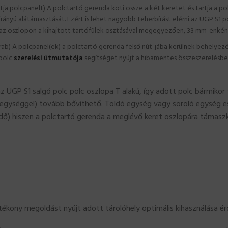
ja polcpanelt) A polctartó gerenda köti össze a két keretet és tartja a p
szirányú alátámasztását. Ezért is lehet nagyobb teherbírást elérni az UGP S1 p
c, az oszlopon a kihajtott tartófülek osztásával megegyezően, 33 mm-enkén
b) A polcpanel(ek) a polctartó gerenda felső nút-jába kerülnek behelyezésr
 polc
szerelési útmutatója
segítséget nyújt a hibamentes összeszerelésben
az UGP S1 salgó polc polc oszlopa T alakú, így adott polc bármiko
 egységgel) tovább bővíthető. Toldó egység vagy soroló egység es
dő) hiszen a polctartó gerenda a meglévő keret oszlopára támaszk
ékony megoldást nyújt adott tárolóhely optimális kihasználása é