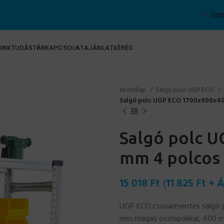
VIS
INK
TUDÁSTÁR
KAPCSOLAT
AJÁNLATKÉRÉS
Kezdőlap
Salgó polc UGP ECO
Salgó polc UGP ECO 1700x900x40
Salgó polc 
mm 4 polcos 
15 018
Ft
(
11 825
Ft
+ Á
UGP ECO csavarmentes salgó po
mm magas oszlopokkal, 400 mm