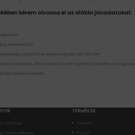
kében kérem olvassa el az alábbi javaslatokat:
kalapácsot
áljon védőkesztyűt
lc magassága a padlótól ne legyen nagyobb mint 700 mm
nek ötszöröse, akkor a polcot ki kell rögzíteni. (A padlóhoz és vagy a fa
oszló terhelés érvényes
OPOK
TERMÉKEK
olc webshop
Keretek
g termék webshop
Polcok