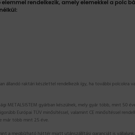
ő elemmel rendelkezik, amely elemekkel a polc bá
nélkül:
an állandó raktári készlettel rendelkezik így, ha további polcokra 
ági METALSISTEM gyárban készülnek, mely gyár több, mint 50 éve 
zigorúbb Európai TÜV minősítéssel, valamint CE minősítéssel rende
e már több mint 25 éve.
nt a megbízható háttér miatt utánszállítási garanciát is vállalunk.