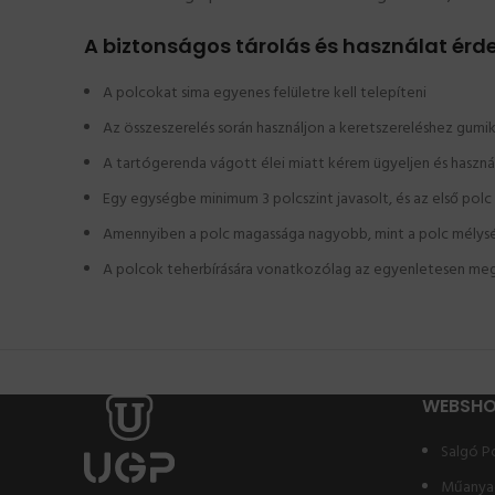
A biztonságos tárolás és használat érde
A polcokat sima egyenes felületre kell telepíteni
Az összeszerelés során használjon a keretszereléshez gumi
A tartógerenda vágott élei miatt kérem ügyeljen és haszn
Egy egységbe minimum 3 polcszint javasolt, és az első po
Amennyiben a polc magassága nagyobb, mint a polc mélységé
A polcok teherbírására vonatkozólag az egyenletesen meg
WEBSH
Salgó P
Műanya