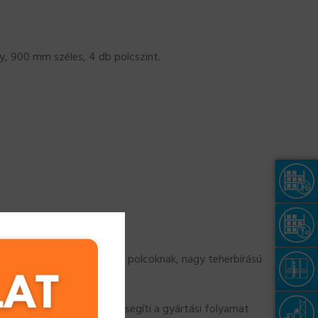
, 900 mm széles, 4 db polcszint.
k, otthoni tárolásra, ipari polcoknak, nagy teherbírású
lérhetőek.
 energiafelhasználás, elősegíti a gyártási folyamat