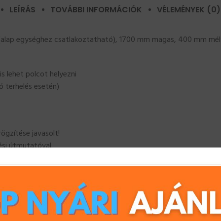
LEÍRÁS
TOVÁBBI INFORMÁCIÓK
VÉLEMÉNYEK (0)
(alap egységhez csatlakoztatható), 1700 mm magas, 400 mm mély
 is lehet polcot helyezni
ó terhelés esetén)
ögzítése javasolt!
ési útmutatóval.
m széles, 330 mm mély!
odai polcoknak, garázs polcoknak, pince polcoknak, műhely polcokna
 mert többféle méretben, kivitelben és teherbírásban egyaránt e
eljárás, a felhasznált acél minősége és a több, mint 75%-ban zöld