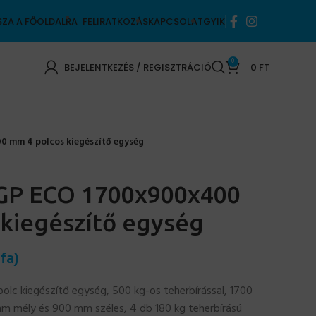
SZA A FŐOLDALRA
FELIRATKOZÁS
KAPCSOLAT
GYIK
0
BEJELENTKEZÉS / REGISZTRÁCIÓ
0
FT
0 mm 4 polcos kiegészítő egység
UGP ECO 1700x900x400
kiegészítő egység
fa)
lc kiegészítő egység, 500 kg-os teherbírással, 1700
 mély és 900 mm széles, 4 db 180 kg teherbírású