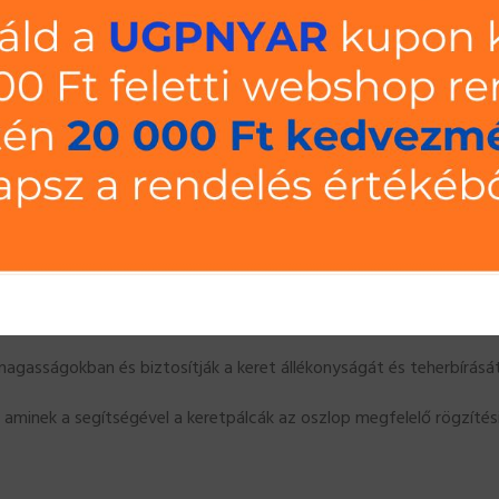
 könnyebb szállíthatóság érdekében.
emei a következők:
bbféle magassági méretben is elérhetőek, ezzel biztosítva a szükséges táro
zlop aljára kerül, ahol a polc fogadó felületen történő állékonyságát és sz
séges két oszlop közé)
es két oszlop közé)
agasságokban és biztosítják a keret állékonyságát és teherbírását
aminek a segítségével a keretpálcák az oszlop megfelelő rögzítési