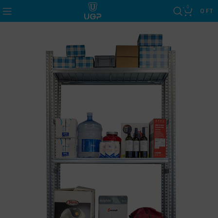
0
0
FT