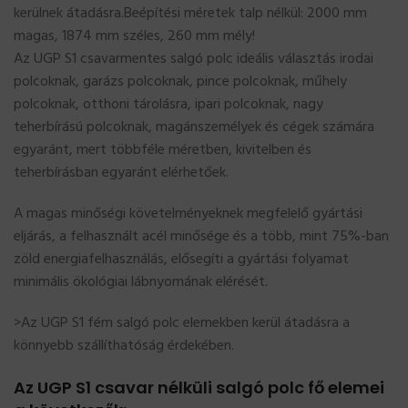
kerülnek átadásra.Beépítési méretek talp nélkül: 2000 mm
magas, 1874 mm széles, 260 mm mély!
Az UGP S1 csavarmentes salgó polc ideális választás irodai
polcoknak, garázs polcoknak, pince polcoknak, műhely
polcoknak, otthoni tárolásra, ipari polcoknak, nagy
teherbírású polcoknak, magánszemélyek és cégek számára
egyaránt, mert többféle méretben, kivitelben és
teherbírásban egyaránt elérhetőek.
A magas minőségi követelményeknek megfelelő gyártási
eljárás, a felhasznált acél minősége és a több, mint 75%-ban
zöld energiafelhasználás, elősegíti a gyártási folyamat
minimális ökológiai lábnyomának elérését.
>Az UGP S1 fém salgó polc elemekben kerül átadásra a
könnyebb szállíthatóság érdekében.
Az UGP S1 csavar nélküli salgó polc fő elemei