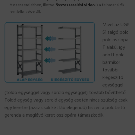
összeszerelésben, illetve
összeszerelési video
is a felhasználók
rendelkezésre áll.
Mivel az UGP
S1 salgó polc
polc oszlopa
T alakú, így
adott polc
bármikor
további
kiegészítő
egységgel
(toldó egységgel vagy soroló egységgel) tovább bővíthető.
Toldó egység vagy soroló egység esetén nincs szükség csak
egy keretre (azaz csak két láb elegendő) hiszen a polctartó
gerenda a meglévő keret oszlopára támaszkodik.