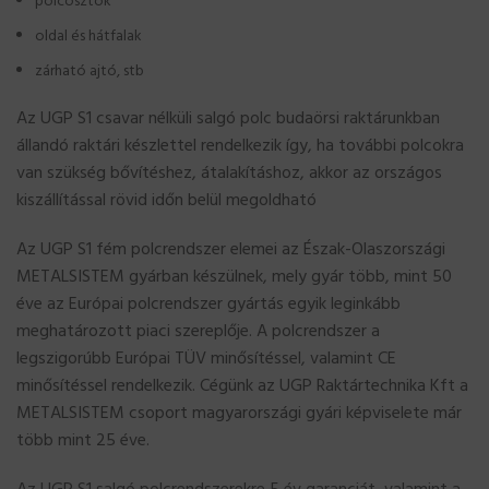
polcosztók
oldal és hátfalak
zárható ajtó, stb
Az UGP S1 csavar nélküli salgó polc budaörsi raktárunkban
állandó raktári készlettel rendelkezik így, ha további polcokra
van szükség bővítéshez, átalakításhoz, akkor az országos
kiszállítással rövid időn belül megoldható
Az UGP S1 fém polcrendszer elemei az Észak-Olaszországi
METALSISTEM gyárban készülnek, mely gyár több, mint 50
éve az Európai polcrendszer gyártás egyik leginkább
meghatározott piaci szereplője. A polcrendszer a
legszigorúbb Európai TÜV minősítéssel, valamint CE
minősítéssel rendelkezik. Cégünk az UGP Raktártechnika Kft a
METALSISTEM csoport magyarországi gyári képviselete már
több mint 25 éve.