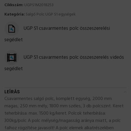
Cikkszám:
UGPS1M2018253
Kategória:
Salgó Polc UGP S1 egységek
UGP S1 csavarmentes polc összeszerelési
segédlet
UGP S1 csavarmentes polc összeszerelés videós
segédlet
LEÍRÁS
Csavarmentes salgó polc, komplett egység, 2000 mm
magas, 250 mm mély, 1800 mm széles, 3 db polcszint. Keret
teherbírása: max. 1500 kg/keret. Polcok teherbírása:
300kg/polc A polc mélység/magasság aránya miatt, a polc
falhoz rögzítése javasolt! A polc elemek alkatrészekben