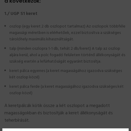
a következők:
1./ UGP S1 keret
oszlop (egy keret 2 db oszlopot tartalmaz) Az oszlopok többféle
magassági méretben is elérhetőek, ezzel biztosítva a szükséges
tárolóhely maximális kihasználtságát.
talp (minden oszlopra 1-1 db, tehát 2 db/keret) A talp az oszlop
aljára kerül, ahol a polc fogadó felületen történő állékonyságát és
szükség esetén a lefúrhatóságát egyaránt biztosítja.
keret pálca egyenes (a keret magasságához igazodva szükséges
két oszlop közé)
keret pálca ferde (a keret magasságához igazodva szükséges két
oszlop közé)
A keretpálcák kötik össze a két oszlopot a megadott
magasságokban és biztosítják a keret állékonyságát és
teherbírását.