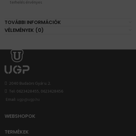
terhelés érvényes
TOVÁBBI INFORMÁCIÓK
VÉLEMÉNYEK (0)
2040 Budaörs Gyár u. 2.
Tel: 0623428455, 0623428456
Email:
ugp@ugp.hu
WEBSHOPOK
TERMÉKEK