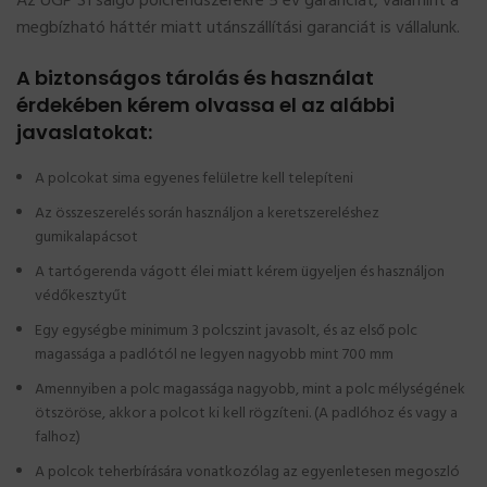
Az UGP S1 salgó polcrendszerekre 5 év garanciát, valamint a
megbízható háttér miatt utánszállítási garanciát is vállalunk.
A biztonságos tárolás és használat
érdekében kérem olvassa el az alábbi
javaslatokat:
A polcokat sima egyenes felületre kell telepíteni
Az összeszerelés során használjon a keretszereléshez
gumikalapácsot
A tartógerenda vágott élei miatt kérem ügyeljen és használjon
védőkesztyűt
Egy egységbe minimum 3 polcszint javasolt, és az első polc
magassága a padlótól ne legyen nagyobb mint 700 mm
Amennyiben a polc magassága nagyobb, mint a polc mélységének
ötszöröse, akkor a polcot ki kell rögzíteni. (A padlóhoz és vagy a
falhoz)
A polcok teherbírására vonatkozólag az egyenletesen megoszló