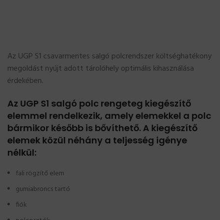
Az UGP S1 csavarmentes salgó polcrendszer költséghatékony
megoldást nyújt adott tárolóhely optimális kihasználása
érdekében.
Az UGP S1 salgó polc rengeteg kiegészítő
elemmel rendelkezik, amely elemekkel a polc
bármikor később is bővíthető. A kiegészítő
elemek közül néhány a teljesség igénye
nélkül:
fali rögzítő elem
gumiabroncs tartó
fiók