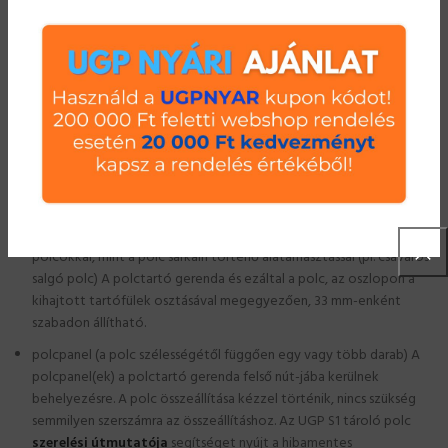
A keret összeszereléséhez egy gumikalapács elegendő,
aminek a segítségével a keretpálcák az oszlop megfelelő
rögzítési pontjaira felüthetőek.
2./ UGP S1 salgó komplett polc
polctartó gerenda (minden polchoz 2 db szükséges, ami tartja
polcpanelt) A polctartó gerenda köti össze a két keretet és tartja
a polcpaneleket. A polctartó gerenda az oszlopon kihajtott
tartófülekre ül fel és biztosítja a polcpanel (ek) teljes hosszirányú
alátámasztását. Ezért is lehet nagyobb teherbírást elérni az UGP S1
polcokkal, mint a polc sarkain történő alátámasztással (pl. csavaros
salgó polc) A polctartó gerenda és ezáltal a polc, az oszlopon a
kihajtott tartófülek osztásával megegyezően, 33 mm-enként
szabadon állítható.
polcpanel (a polc szélességétől függően egy vagy több darab) A
polcpanel(ek) a polctartó gerenda felső nút-jába kerülnek
behelyezésre. A polc összeállítása kézzel történik, nincs szükség
semmilyen szerszámra az összeállításhoz. Az UGP S1 tároló polc
szerelési útmutatója
segítséget nyújt a hibamentes