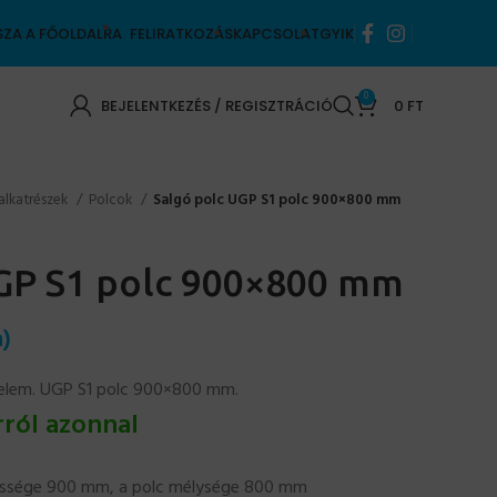
SZA A FŐOLDALRA
FELIRATKOZÁS
KAPCSOLAT
GYIK
0
BEJELENTKEZÉS / REGISZTRÁCIÓ
0
FT
alkatrészek
Polcok
Salgó polc UGP S1 polc 900×800 mm
GP S1 polc 900×800 mm
)
celem. UGP S1 polc 900×800 mm.
rról azonnal
élessége 900 mm, a polc mélysége 800 mm