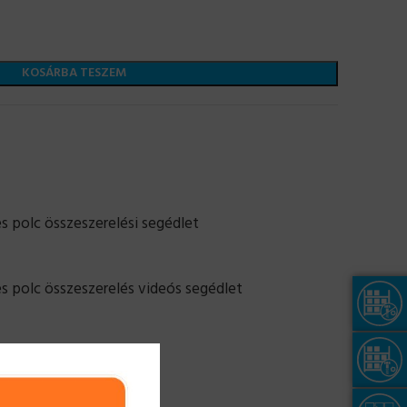
KOSÁRBA TESZEM
 polc összeszerelési segédlet
s polc összeszerelés videós segédlet