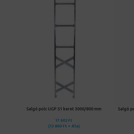
KOSÁRBA TESZEM
KOSÁRBA 
Salgó polc UGP S1 keret 3000/800 mm
Salgó p
17 602
Ft
(
13 860
Ft
+ Áfa)