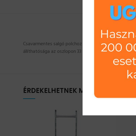
Csavarmentes salgó polchoz polcelem. Polc szélessége
állíthatósága az oszlopon 33 mm. Polc teherbírása: 13
ÉRDEKELHETNEK MÉG…