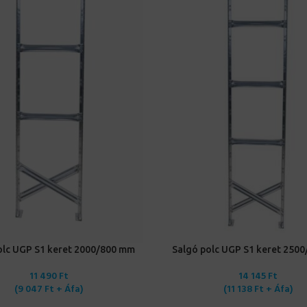
TESZEM
KOSÁRBA TESZEM
olc UGP S1 keret 2000/800 mm
Salgó polc UGP S1 keret 250
11 490
Ft
14 145
Ft
(
9 047
Ft
+ Áfa)
(
11 138
Ft
+ Áfa)