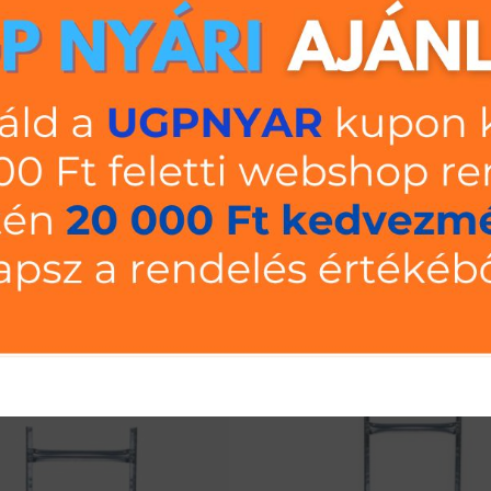
LEÍRÁS
TOVÁBBI INFORMÁCIÓK
VÉLEMÉNYEK (0)
/hossza 900 mm, polc mélysége 800 mm mély. Két darab polctartó 
0 kg/polc. TÜV és CE minősítéssel, 5 év garanciával.Beépítési mér