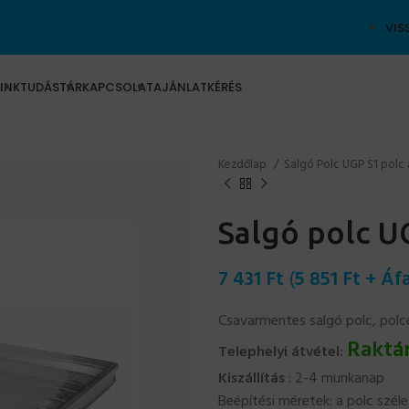
VIS
INK
TUDÁSTÁR
KAPCSOLAT
AJÁNLATKÉRÉS
Kezdőlap
Salgó Polc UGP S1 polc 
Salgó polc U
7 431
Ft
(
5 851
Ft
+ Áfa
Csavarmentes salgó polc, pol
Raktá
Telephelyi átvétel:
Kiszállítás
: 2-4 munkanap
Beépítési méretek: a polc sz