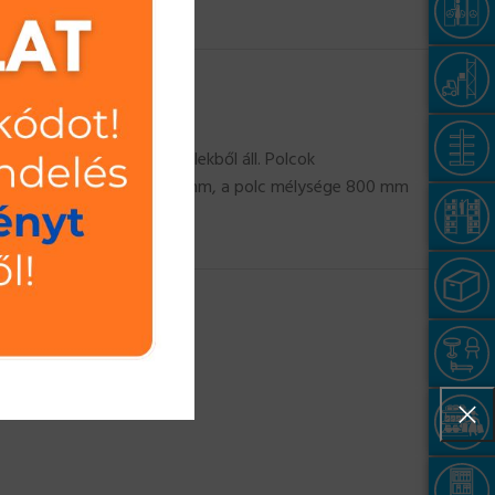
gerendából és polcpanelekből áll. Polcok
etek: a polc szélessége 900 mm, a polc mélysége 800 mm