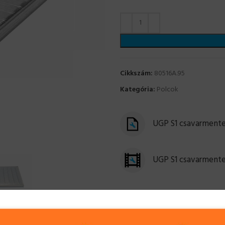
Cikkszám:
80516A.95
Kategória:
Polcok
UGP S1 csavarmentes
UGP S1 csavarmente