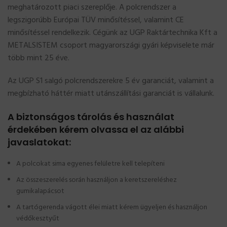
meghatározott piaci szereplője. A polcrendszer a
legszigorúbb Európai TÜV minősítéssel, valamint CE
minősítéssel rendelkezik. Cégünk az UGP Raktártechnika Kft a
METALSISTEM csoport magyarországi gyári képviselete már
több mint 25 éve.
Az UGP S1 salgó polcrendszerekre 5 év garanciát, valamint a
megbízható háttér miatt utánszállítási garanciát is vállalunk.
A biztonságos tárolás és használat
érdekében kérem olvassa el az alábbi
javaslatokat:
A polcokat sima egyenes felületre kell telepíteni
Az összeszerelés során használjon a keretszereléshez
gumikalapácsot
A tartógerenda vágott élei miatt kérem ügyeljen és használjon
védőkesztyűt