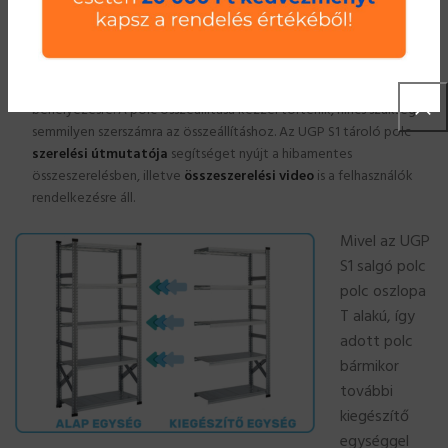
kihajtott tartófülek osztásával megegyezően, 33 mm-enként
szabadon állítható.
polcpanel (a polc szélességétől függően egy vagy több darab) A
polcpanel(ek) a polctartó gerenda felső nút-jába kerülnek
behelyezésre. A polc összeállítása kézzel történik, nincs szükség
semmilyen szerszámra az összeállításhoz. Az UGP S1 tároló polc
szerelési útmutatója
segítséget nyújt a hibamentes
összeszerelésben, illetve
összeszerelési video
is a felhasználók
rendelkezésre áll.
Mivel az UGP
S1 salgó polc
polc oszlopa
T alakú, így
adott polc
bármikor
további
kiegészítő
egységgel