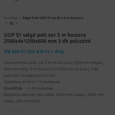
Kezdőlap
Salgó Polc UGP S1 sorok 2-6 m hosszra
UGP S1 salgó polc sor 5 m hosszra
2500x4x1200x600 mm 3 db polcszint
158 026
Ft
(
124 430
Ft
+ Áfa)
Csavarmentes polc sor 5 m-es hosszra, 2500 mm magas,
600 mm mély, 5 m hosszra (4×1200 mm-es polc), 3 db
polcszint, horganyzott kivitel
Telephelyi átvétel: 1-5 munkanap
Kiszállítás
: ~2-4 munkanap
Beépítési méretek talp nélkül: 2500 mm magas, 4892 mm
széles, 610 mm mély!