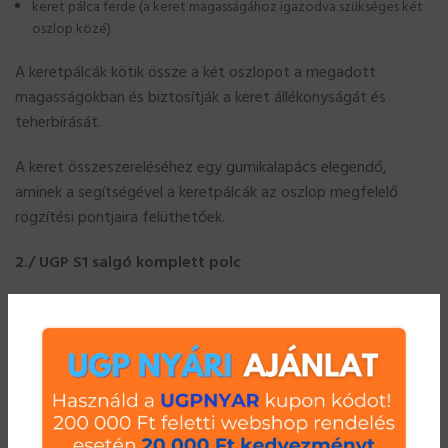
keret pálca ferde (a keret magasságához igazodva szükséges két
oszlop közé)
A keretpálcák kötik össze a két oszlopot a megadott
magasságokban és biztosítják a keret állékonyságát és
teherbírását.
A keret összeszereléséhez egy gumikalapács elegendő,
aminek a segítségével a keretpálcák az oszlop megfelelő
rögzítési pontjaira felüthetőek.
2./ UGP S1 salgó komplett polc
polctartó gerenda (minden polchoz 2 db szükséges, ami tartja
polcpanelt) A polctartó gerenda köti össze a két keretet és tartja
a polcpaneleket. A polctartó gerenda az oszlopon kihajtott
tartófülekre ül fel és biztosítja a polcpanel (ek) teljes hosszirányú
alátámasztását. Ezért is lehet nagyobb teherbírást elérni az UGP S1
polcokkal, mint a polc sarkain történő alátámasztással (pl. csavaros
salgó polc) A polctartó gerenda és ezáltal a polc, az oszlopon a