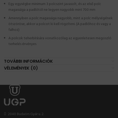
Egy egységbe minimum 3 polcszint javasolt, és az első polc
magassága a padlótól ne legyen nagyobb mint 700 mm
Amennyiben a polc magassága nagyobb, mint a polc mélységének
ötszöröse, akkor a polcot ki kell rögzíteni. (A padlóhoz és vagy a
falhoz)
A polcok teherbírására vonatkozólag az egyenletesen megoszló
terhelés érvényes
TOVÁBBI INFORMÁCIÓK
VÉLEMÉNYEK (0)
2040 Budaörs Gyár u. 2.