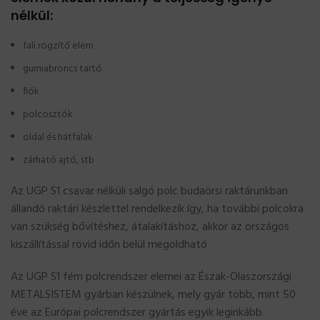
nélkül:
fali rögzítő elem
gumiabroncs tartó
fiók
polcosztók
oldal és hátfalak
zárható ajtó, stb
Az UGP S1 csavar nélküli salgó polc budaörsi raktárunkban
állandó raktári készlettel rendelkezik így, ha további polcokra
van szükség bővítéshez, átalakításhoz, akkor az országos
kiszállítással rövid időn belül megoldható
Az UGP S1 fém polcrendszer elemei az Észak-Olaszországi
METALSISTEM gyárban készülnek, mely gyár több, mint 50
éve az Európai polcrendszer gyártás egyik leginkább