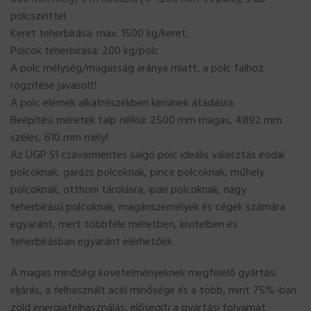
polcszinttel
Keret teherbírása: max. 1500 kg/keret.
Polcok teherbírása: 200 kg/polc
A polc mélység/magasság aránya miatt, a polc falhoz
rögzítése javasolt!
A polc elemek alkatrészekben kerülnek átadásra.
Beépítési méretek talp nélkül: 2500 mm magas, 4892 mm
széles, 610 mm mély!
Az UGP S1 csavarmentes salgó polc ideális választás irodai
polcoknak, garázs polcoknak, pince polcoknak, műhely
polcoknak, otthoni tárolásra, ipari polcoknak, nagy
teherbírású polcoknak, magánszemélyek és cégek számára
egyaránt, mert többféle méretben, kivitelben és
teherbírásban egyaránt elérhetőek.
A magas minőségi követelményeknek megfelelő gyártási
eljárás, a felhasznált acél minősége és a több, mint 75%-ban
zöld energiafelhasználás, elősegíti a gyártási folyamat