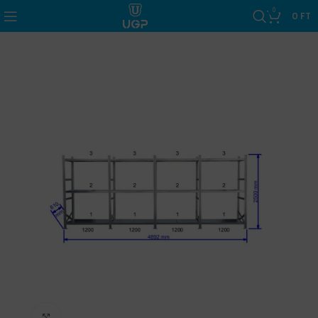
0
0
FT
Click to enlarge