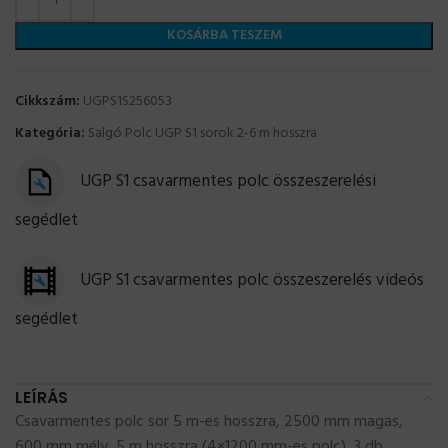
KOSÁRBA TESZEM
Cikkszám:
UGPS1S256053
Kategória:
Salgó Polc UGP S1 sorok 2-6 m hosszra
UGP S1 csavarmentes polc összeszerelési
segédlet
UGP S1 csavarmentes polc összeszerelés videós
segédlet
LEÍRÁS
Csavarmentes polc sor 5 m-es hosszra, 2500 mm magas,
600 mm mély, 5 m hosszra (4×1200 mm-es polc), 3 db