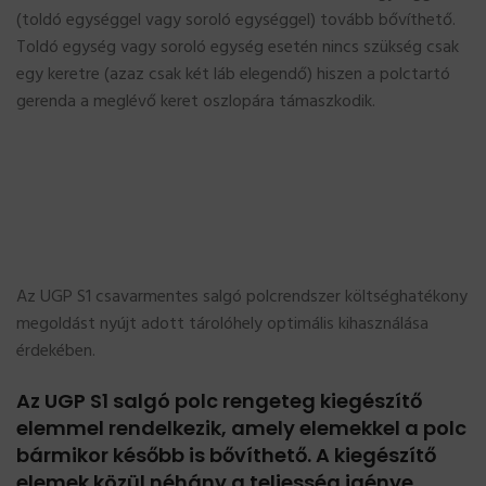
(toldó egységgel vagy soroló egységgel) tovább bővíthető.
Toldó egység vagy soroló egység esetén nincs szükség csak
egy keretre (azaz csak két láb elegendő) hiszen a polctartó
gerenda a meglévő keret oszlopára támaszkodik.
Az UGP S1 csavarmentes salgó polcrendszer költséghatékony
megoldást nyújt adott tárolóhely optimális kihasználása
érdekében.
Az UGP S1 salgó polc rengeteg kiegészítő
elemmel rendelkezik, amely elemekkel a polc
bármikor később is bővíthető. A kiegészítő
elemek közül néhány a teljesség igénye