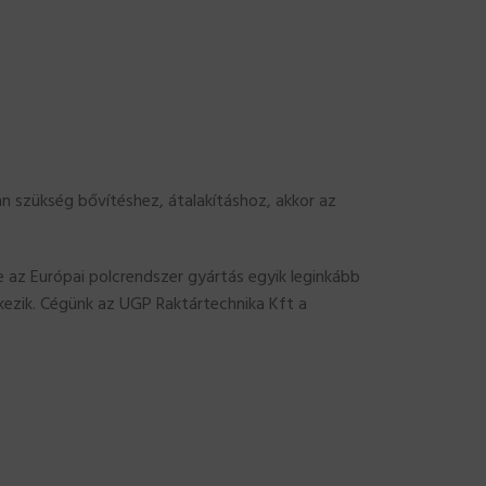
van szükség bővítéshez, átalakításhoz, akkor az
az Európai polcrendszer gyártás egyik leginkább
lkezik. Cégünk az UGP Raktártechnika Kft a