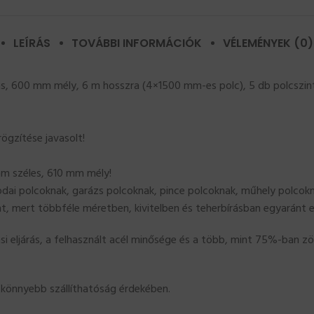
LEÍRÁS
TOVÁBBI INFORMÁCIÓK
VÉLEMÉNYEK (0)
, 600 mm mély, 6 m hosszra (4×1500 mm-es polc), 5 db polcszin
ögzítése javasolt!
mm széles, 610 mm mély!
odai polcoknak, garázs polcoknak, pince polcoknak, műhely polcokna
 mert többféle méretben, kivitelben és teherbírásban egyaránt e
eljárás, a felhasznált acél minősége és a több, mint 75%-ban zöld
 könnyebb szállíthatóság érdekében.