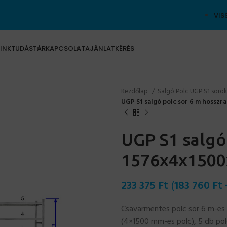
VIS
INK
TUDÁSTÁR
KAPCSOLAT
AJÁNLATKÉRÉS
Kezdőlap
Salgó Polc UGP S1 soro
UGP S1 salgó polc sor 6 m hossz
UGP S1 salgó
1576x4x1500
233 375
Ft
(
183 760
Ft
Csavarmentes polc sor 6 m-es
(4×1500 mm-es polc), 5 db polc