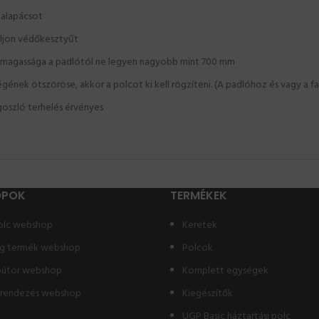
kalapácsot
áljon védőkesztyűt
lc magassága a padlótól ne legyen nagyobb mint 700 mm
nek ötszöröse, akkor a polcot ki kell rögzíteni. (A padlóhoz és vagy a fa
oszló terhelés érvényes
OPOK
TERMÉKEK
olc webshop
Keretek
g termék webshop
Polcok
bútor webshop
Komplett egységek
erendezés webshop
Kiegészítők
UGP Basic háztartási polc