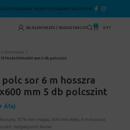
SZA A FŐOLDALRA
FELIRATKOZÁS
KAPCSOLAT
GYIK
0
BEJELENTKEZÉS / REGISZTRÁCIÓ
0
FT
k 2-6 m hosszra
ra 1576x4x1500x600 mm 5 db polcszint
 polc sor 6 m hosszra
x600 mm 5 db polcszint
+ Áfa)
 hosszra, 1576 mm magas, 600 mm mély, 6 m hosszra
szint, horganyzott kivitel