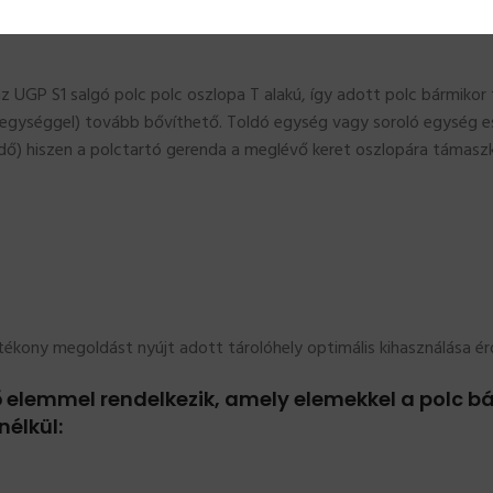
 polc
szerelési útmutatója
segítséget nyújt a hibamentes összeszerelésben
az UGP S1 salgó polc polc oszlopa T alakú, így adott polc bármiko
 egységgel) tovább bővíthető. Toldó egység vagy soroló egység es
dő) hiszen a polctartó gerenda a meglévő keret oszlopára támaszk
ékony megoldást nyújt adott tárolóhely optimális kihasználása é
ő elemmel rendelkezik, amely elemekkel a polc bá
nélkül: