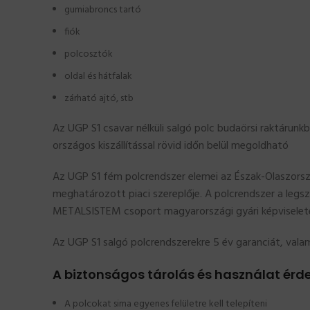
gumiabroncs tartó
fiók
polcosztók
oldal és hátfalak
zárható ajtó, stb
Az UGP S1 csavar nélküli salgó polc budaörsi raktárunkb
országos kiszállítással rövid időn belül megoldható
Az UGP S1 fém polcrendszer elemei az Észak-Olaszorsz
meghatározott piaci szereplője. A polcrendszer a legs
METALSISTEM csoport magyarországi gyári képviselet
Az UGP S1 salgó polcrendszerekre 5 év garanciát, valami
A biztonságos tárolás és használat érde
A polcokat sima egyenes felületre kell telepíteni