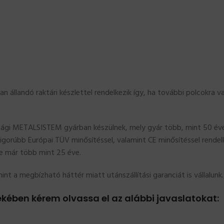
an állandó raktári készlettel rendelkezik így, ha további polcokra 
ági METALSISTEM gyárban készülnek, mely gyár több, mint 50 éve 
zigorúbb Európai TÜV minősítéssel, valamint CE minősítéssel rende
e már több mint 25 éve.
nt a megbízható háttér miatt utánszállítási garanciát is vállalunk.
kében kérem olvassa el az alábbi javaslatokat: