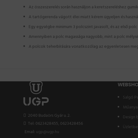
Az összeszerelés során használjon a keretszereléshez gumi
A tartógerenda vágott élei miatt kérem ügyeljen és haszn
Egy egységbe minimum 3 polcszint javasolt, és az első po
Amennyiben a polc magassága nagyobb, mint a polc mélységé
A polcok teherbírására vonatkozólag az egyenletesen meg
WEBSH
Salgó P
Műanya
2040 Budaörs Gyár u. 2.
Design 
Tel: 0623428455, 0623428456
Üzletb
Email:
ugp@ugp.hu