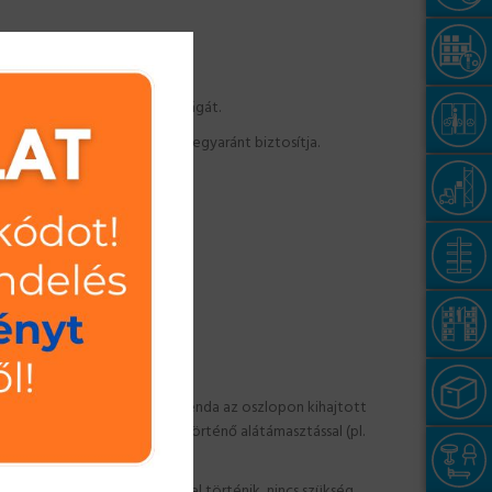
lóhely maximális kihasználtságát.
ükség esetén a lefúrhatóságát egyaránt biztosítja.
.
 pontjaira felüthetőek.
olcpaneleket. A polctartó gerenda az oszlopon kihajtott
olcokkal, mint a polc sarkain történő alátámasztással (pl.
t szabadon állítható.
e. A polc összeállítása kézzel történik, nincs szükség