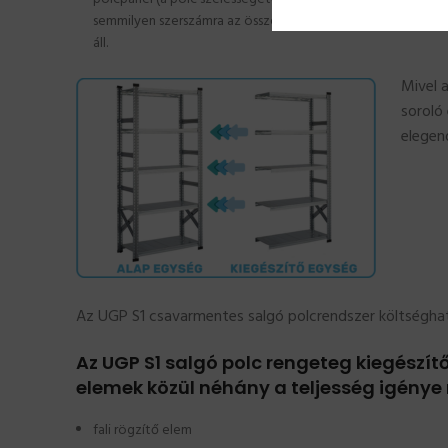
semmilyen szerszámra az összeállításhoz. Az UGP S1 tároló
áll.
Mivel 
soroló
elegen
Az UGP S1 csavarmentes salgó polcrendszer költséghat
Az UGP S1 salgó polc rengeteg kiegészít
elemek közül néhány a teljesség igénye 
fali rögzítő elem