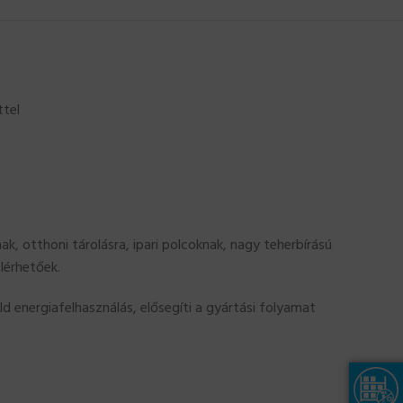
ttel
k, otthoni tárolásra, ipari polcoknak, nagy teherbírású
lérhetőek.
 energiafelhasználás, elősegíti a gyártási folyamat