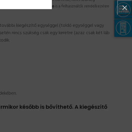
, illetve
összeszerelési video
is a felhasználók rendelkezésre
r további kiegészítő egységgel (toldó egységgel vagy
etén nincs szükség csak egy keretre (azaz csak két láb
odik.
rdekében.
rmikor később is bővíthető. A kiegészítő