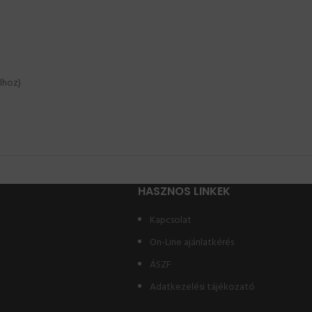
lhoz)
HASZNOS LINKEK
Kapcsolat
On-Line ajánlatkérés
ÁSZF
Adatkezelési tájékozató