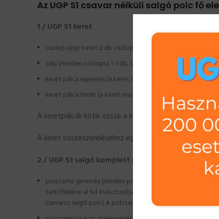
Az UGP S1 csavar nélküli salgó polc fő el
1./ UGP S1 keret
oszlop (egy keret 2 db oszlopot tartalmaz) Az oszlopok tö
talp (minden oszlopra 1-1 db, tehát 2 db/keret) A talp az os
keret pálca egyenes (a keret magasságához igazodva szük
keret pálca ferde (a keret magasságához igazodva szükség
A keretpálcák kötik össze a két oszlopot a megadott m
A keret összeszereléséhez egy gumikalapács elegendő, 
2./ UGP S1 salgó komplett polc
polctartó gerenda (minden polchoz 2 db szükséges, ami tart
tartófülekre ül fel és biztosítja a polcpanel (ek) teljes hos
csavaros salgó polc) A polctartó gerenda és ezáltal a pol
polcpanel (a polc szélességétől függően egy vagy több dara