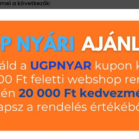
emei a következők:
bbféle magassági méretben is elérhetőek, ezzel biztosítva a szükséges táro
zlop aljára kerül, ahol a polc fogadó felületen történő állékonyságát és sz
séges két oszlop közé)
es két oszlop közé)
agasságokban és biztosítják a keret állékonyságát és teherbírását
aminek a segítségével a keretpálcák az oszlop megfelelő rögzítési
ja polcpanelt) A polctartó gerenda köti össze a két keretet és tartja a p
szirányú alátámasztását. Ezért is lehet nagyobb teherbírást elérni az UGP S1 p
c, az oszlopon a kihajtott tartófülek osztásával megegyezően, 33 mm-enkén
b) A polcpanel(ek) a polctartó gerenda felső nút-jába kerülnek behelyezésr