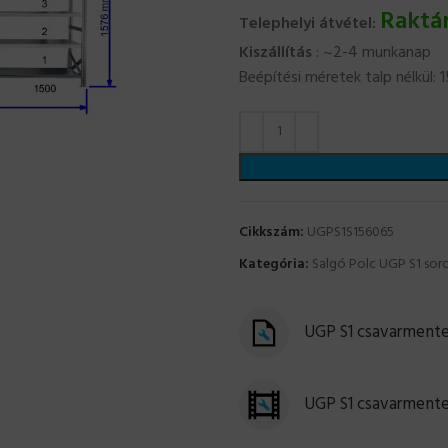
Raktá
Telephelyi átvétel:
Kiszállítás
: ~2-4 munkanap
Beépítési méretek talp nélkül
Cikkszám:
UGPS1S156065
Kategória:
Salgó Polc UGP S1 sor
UGP S1 csavarmentes
UGP S1 csavarmente