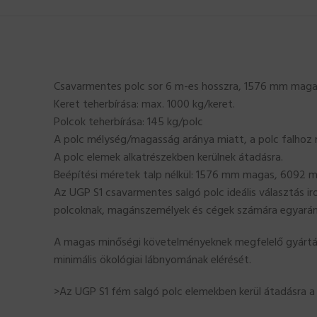
Csavarmentes polc sor 6 m-es hosszra, 1576 mm magas
Keret teherbírása: max. 1000 kg/keret.
Polcok teherbírása: 145 kg/polc
A polc mélység/magasság aránya miatt, a polc falhoz r
A polc elemek alkatrészekben kerülnek átadásra.
Beépítési méretek talp nélkül: 1576 mm magas, 6092 
Az UGP S1 csavarmentes salgó polc ideális választás ir
polcoknak, magánszemélyek és cégek számára egyaránt,
A magas minőségi követelményeknek megfelelő gyártási 
minimális ökológiai lábnyomának elérését.
>Az UGP S1 fém salgó polc elemekben kerül átadásra a