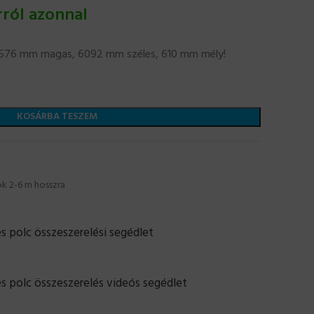
rról azonnal
: 1576 mm magas, 6092 mm széles, 610 mm mély!
KOSÁRBA TESZEM
ok 2-6 m hosszra
 polc összeszerelési segédlet
s polc összeszerelés videós segédlet