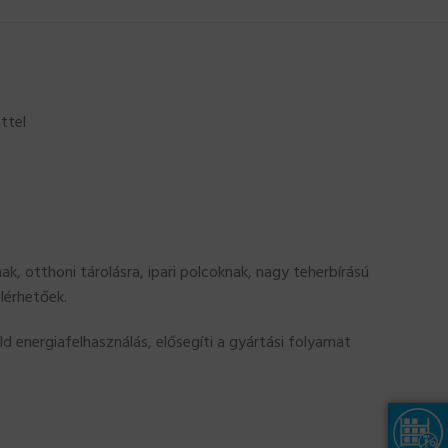
ttel
k, otthoni tárolásra, ipari polcoknak, nagy teherbírású
lérhetőek.
 energiafelhasználás, elősegíti a gyártási folyamat