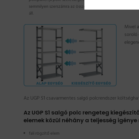
semmilyen szerszámra az összeállításhoz. Az UGP S1 tároló
áll.
Mivel 
soroló
elegen
Az UGP S1 csavarmentes salgó polcrendszer költséghat
Az UGP S1 salgó polc rengeteg kiegészít
elemek közül néhány a teljesség igénye 
fali rögzítő elem