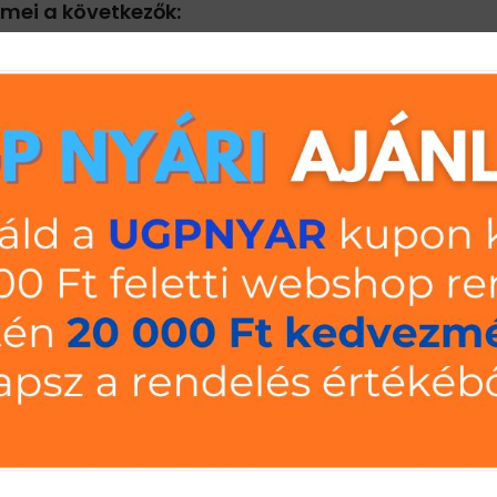
emei a következők:
bbféle magassági méretben is elérhetőek, ezzel biztosítva a szükséges táro
zlop aljára kerül, ahol a polc fogadó felületen történő állékonyságát és sz
séges két oszlop közé)
es két oszlop közé)
agasságokban és biztosítják a keret állékonyságát és teherbírását
aminek a segítségével a keretpálcák az oszlop megfelelő rögzítési
ja polcpanelt) A polctartó gerenda köti össze a két keretet és tartja a p
szirányú alátámasztását. Ezért is lehet nagyobb teherbírást elérni az UGP S1 p
c, az oszlopon a kihajtott tartófülek osztásával megegyezően, 33 mm-enkén
b) A polcpanel(ek) a polctartó gerenda felső nút-jába kerülnek behelyezésr