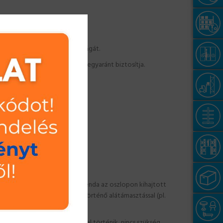
lóhely maximális kihasználtságát.
ükség esetén a lefúrhatóságát egyaránt biztosítja.
.
 pontjaira felüthetőek.
olcpaneleket. A polctartó gerenda az oszlopon kihajtott
olcokkal, mint a polc sarkain történő alátámasztással (pl.
t szabadon állítható.
e. A polc összeállítása kézzel történik, nincs szükség