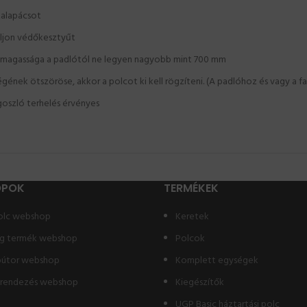
kalapácsot
áljon védőkesztyűt
lc magassága a padlótól ne legyen nagyobb mint 700 mm
nek ötszöröse, akkor a polcot ki kell rögzíteni. (A padlóhoz és vagy a fa
oszló terhelés érvényes
OPOK
TERMÉKEK
olc webshop
Keretek
g termék webshop
Polcok
bútor webshop
Komplett egységek
erendezés webshop
Kiegészítők
UGP Basic háztartási polc