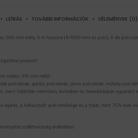
LEÍRÁS
TOVÁBBI INFORMÁCIÓK
VÉLEMÉNYEK (0)
, 600 mm mély, 6 m hosszra (4×1500 mm-es polc), 6 db polcszin
ögzítése javasolt!
mm széles, 610 mm mély!
odai polcoknak, garázs polcoknak, pince polcoknak, műhely polcokna
 mert többféle méretben, kivitelben és teherbírásban egyaránt e
eljárás, a felhasznált acél minősége és a több, mint 75%-ban zöld
 könnyebb szállíthatóság érdekében.