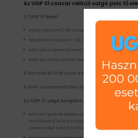
Az UGP S1 csavar nélküli salgó polc fő el
1./ UGP S1 keret
oszlop (egy keret 2 db oszlopot tartalmaz) Az oszlopok tö
talp (minden oszlopra 1-1 db, tehát 2 db/keret) A talp az os
keret pálca egyenes (a keret magasságához igazodva szük
keret pálca ferde (a keret magasságához igazodva szükség
A keretpálcák kötik össze a két oszlopot a megadott m
A keret összeszereléséhez egy gumikalapács elegendő, 
2./ UGP S1 salgó komplett polc
polctartó gerenda (minden polchoz 2 db szükséges, ami tart
tartófülekre ül fel és biztosítja a polcpanel (ek) teljes hos
csavaros salgó polc) A polctartó gerenda és ezáltal a pol
polcpanel (a polc szélességétől függően egy vagy több dara