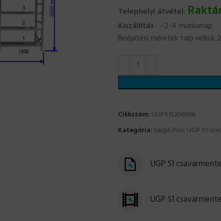
Raktá
Telephelyi átvétel:
Kiszállítás
: ~2-4 munkanap
Beépítési méretek talp nélkü
Cikkszám:
UGPS1S256066
Kategória:
Salgó Polc UGP S1 sor
UGP S1 csavarmentes
UGP S1 csavarmente