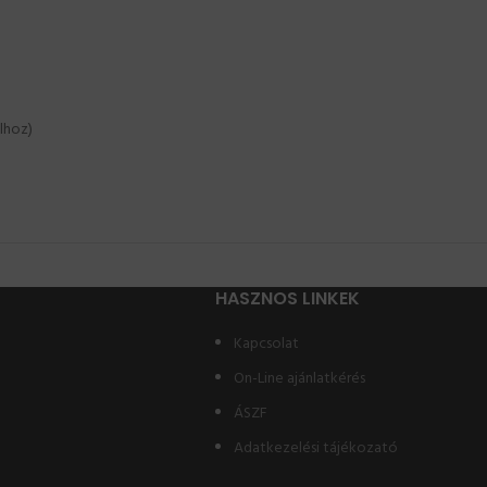
lhoz)
HASZNOS LINKEK
Kapcsolat
On-Line ajánlatkérés
ÁSZF
Adatkezelési tájékozató