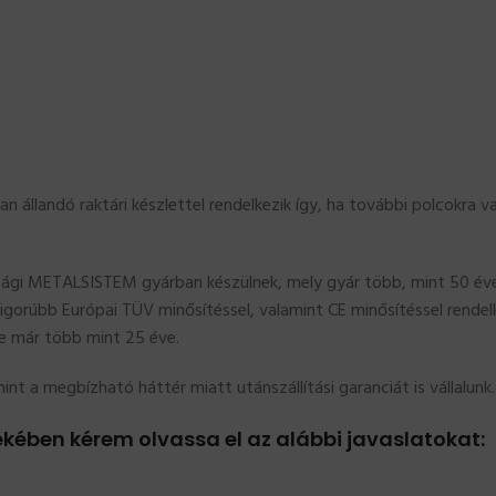
an állandó raktári készlettel rendelkezik így, ha további polcokra 
ági METALSISTEM gyárban készülnek, mely gyár több, mint 50 éve 
zigorúbb Európai TÜV minősítéssel, valamint CE minősítéssel rende
e már több mint 25 éve.
nt a megbízható háttér miatt utánszállítási garanciát is vállalunk.
kében kérem olvassa el az alábbi javaslatokat: