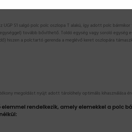
 polc
szerelési útmutatója
segítséget nyújt a hibamentes összeszerelésben
az UGP S1 salgó polc polc oszlopa T alakú, így adott polc bármiko
 egységgel) tovább bővíthető. Toldó egység vagy soroló egység es
dő) hiszen a polctartó gerenda a meglévő keret oszlopára támaszk
ékony megoldást nyújt adott tárolóhely optimális kihasználása é
ő elemmel rendelkezik, amely elemekkel a polc bá
nélkül: