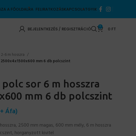
SZA A FŐOLDALRA
FELIRATKOZÁS
KAPCSOLAT
GYIK
0
BEJELENTKEZÉS / REGISZTRÁCIÓ
0
FT
k 2-6 m hosszra
ra 2500x4x1500x600 mm 6 db polcszint
 polc sor 6 m hosszra
x600 mm 6 db polcszint
+ Áfa)
s hosszra, 2500 mm magas, 600 mm mély, 6 m hosszra
szint, horganyzott kivitel