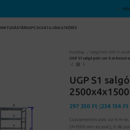
VIS
INK
TUDÁSTÁR
KAPCSOLAT
AJÁNLATKÉRÉS
Kezdőlap
Salgó Polc UGP S1 soro
UGP S1 salgó polc sor 6 m hossz
UGP S1 salgó
2500x4x1500
297 350
Ft
(
234 134
Ft
Csavarmentes polc sor 6 m-e
(4×1500 mm-es polc), 6 db polc