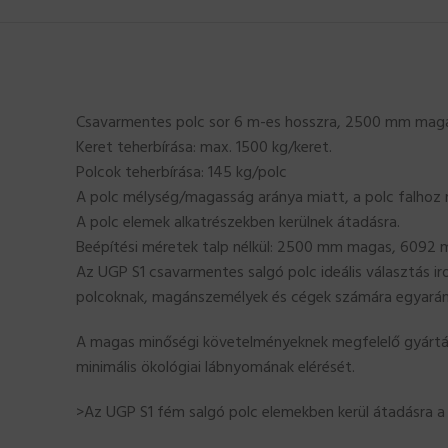
Csavarmentes polc sor 6 m-es hosszra, 2500 mm magas
Keret teherbírása: max. 1500 kg/keret.
Polcok teherbírása: 145 kg/polc
A polc mélység/magasság aránya miatt, a polc falhoz r
A polc elemek alkatrészekben kerülnek átadásra.
Beépítési méretek talp nélkül: 2500 mm magas, 6092 
Az UGP S1 csavarmentes salgó polc ideális választás ir
polcoknak, magánszemélyek és cégek számára egyaránt,
A magas minőségi követelményeknek megfelelő gyártási 
minimális ökológiai lábnyomának elérését.
>Az UGP S1 fém salgó polc elemekben kerül átadásra a