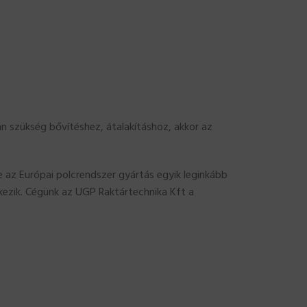
van szükség bővítéshez, átalakításhoz, akkor az
az Európai polcrendszer gyártás egyik leginkább
lkezik. Cégünk az UGP Raktártechnika Kft a