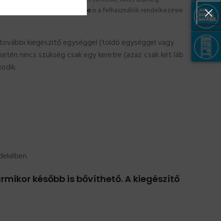
, illetve
összeszerelési video
is a felhasználók rendelkezésre
r további kiegészítő egységgel (toldó egységgel vagy
etén nincs szükség csak egy keretre (azaz csak két láb
odik.
rdekében.
rmikor később is bővíthető. A kiegészítő