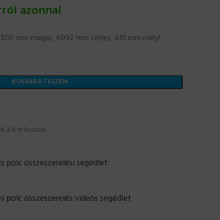
rról azonnal
l: 2500 mm magas, 6092 mm széles, 610 mm mély!
KOSÁRBA TESZEM
ok 2-6 m hosszra
 polc összeszerelési segédlet
s polc összeszerelés videós segédlet