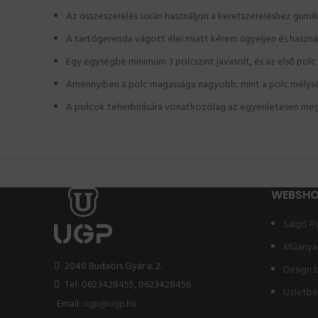
Az összeszerelés során használjon a keretszereléshez gumi
A tartógerenda vágott élei miatt kérem ügyeljen és haszn
Egy egységbe minimum 3 polcszint javasolt, és az első po
Amennyiben a polc magassága nagyobb, mint a polc mélységé
A polcok teherbírására vonatkozólag az egyenletesen meg
WEBSH
Salgó P
Műanya
2040 Budaörs Gyár u. 2.
Design 
Tel: 0623428455, 0623428456
Üzletb
Email:
ugp@ugp.hu