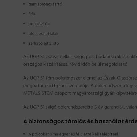
gumiabroncs tartó
fiók
polcosztók
oldal és hátfalak
zárható ajtó, stb
Az UGP S1 csavar nélküli salgó polc budaörsi raktárunkb
országos kiszállítással rövid időn belül megoldható
Az UGP S1 fém polcrendszer elemei az Észak-Olaszorsz
meghatározott piaci szereplője. A polcrendszer a legs
METALSISTEM csoport magyarországi gyári képviselet
Az UGP S1 salgó polcrendszerekre 5 év garanciát, valami
A biztonságos tárolás és használat érde
A polcokat sima egyenes felületre kell telepíteni