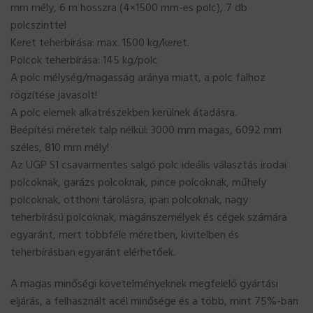
mm mély, 6 m hosszra (4×1500 mm-es polc), 7 db
polcszinttel
Keret teherbírása: max. 1500 kg/keret.
Polcok teherbírása: 145 kg/polc
A polc mélység/magasság aránya miatt, a polc falhoz
rögzítése javasolt!
A polc elemek alkatrészekben kerülnek átadásra.
Beépítési méretek talp nélkül: 3000 mm magas, 6092 mm
széles, 810 mm mély!
Az UGP S1 csavarmentes salgó polc ideális választás irodai
polcoknak, garázs polcoknak, pince polcoknak, műhely
polcoknak, otthoni tárolásra, ipari polcoknak, nagy
teherbírású polcoknak, magánszemélyek és cégek számára
egyaránt, mert többféle méretben, kivitelben és
teherbírásban egyaránt elérhetőek.
A magas minőségi követelményeknek megfelelő gyártási
eljárás, a felhasznált acél minősége és a több, mint 75%-ban