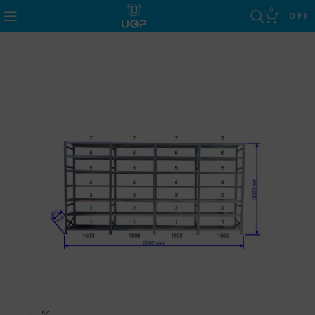
0
0
FT
Click to enlarge