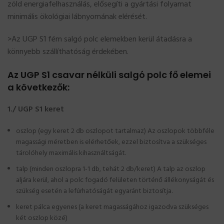
zöld energiafelhasználás, elősegíti a gyártási folyamat
minimális ökológiai lábnyomának elérését.
>Az UGP S1 fém salgó polc elemekben kerül átadásra a
könnyebb szállíthatóság érdekében.
Az UGP S1 csavar nélküli salgó polc fő elemei
a következők:
1./ UGP S1 keret
oszlop (egy keret 2 db oszlopot tartalmaz) Az oszlopok többféle
magassági méretben is elérhetőek, ezzel biztosítva a szükséges
tárolóhely maximális kihasználtságát.
talp (minden oszlopra 1-1 db, tehát 2 db/keret) A talp az oszlop
aljára kerül, ahol a polc fogadó felületen történő állékonyságát és
szükség esetén a lefúrhatóságát egyaránt biztosítja.
keret pálca egyenes (a keret magasságához igazodva szükséges
két oszlop közé)