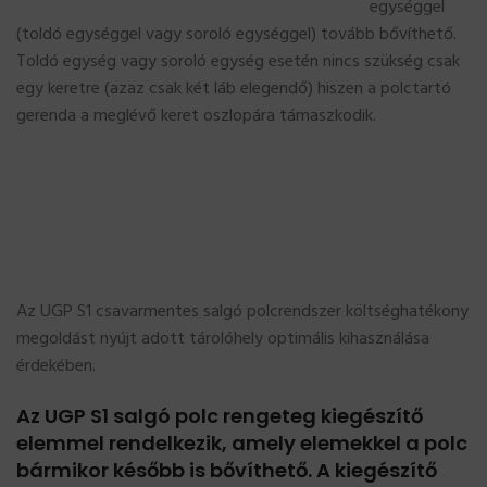
egységgel
(toldó egységgel vagy soroló egységgel) tovább bővíthető.
Toldó egység vagy soroló egység esetén nincs szükség csak
egy keretre (azaz csak két láb elegendő) hiszen a polctartó
gerenda a meglévő keret oszlopára támaszkodik.
Az UGP S1 csavarmentes salgó polcrendszer költséghatékony
megoldást nyújt adott tárolóhely optimális kihasználása
érdekében.
Az UGP S1 salgó polc rengeteg kiegészítő
elemmel rendelkezik, amely elemekkel a polc
bármikor később is bővíthető. A kiegészítő