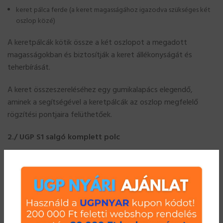
keret pálca ferde (a keret magasságához igazodva szükséges két
oszlop közé)
A keretpálcák kötik össze a két oszlopot a megadott
magasságokban és biztosítják a keret állékonyságát és
teherbírását.
A keret összeszereléséhez egy gumikalapács elegendő,
aminek a segítségével a keretpálcák az oszlop megfelelő
rögzítési pontjaira felüthetőek.
2./ UGP S1 salgó komplett polc
polctartó gerenda (minden polchoz 2 db szükséges, ami tartja
polcpanelt) A polctartó gerenda köti össze a két keretet és tartja
a polcpaneleket. A polctartó gerenda az oszlopon kihajtott
tartófülekre ül fel és biztosítja a polcpanel (ek) teljes hosszirányú
alátámasztását. Ezért is lehet nagyobb teherbírást elérni az UGP S1
polcokkal, mint a polc sarkain történő alátámasztással (pl. csavaros