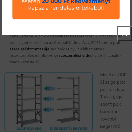
salgó polc) A polctartó gerenda és ezáltal a polc, az oszlopon a
kihajtott tartófülek osztásával megegyezően, 33 mm-enként
szabadon állítható.
polcpanel (a polc szélességétől függően egy vagy több darab) A
polcpanel(ek) a polctartó gerenda felső nút-jába kerülnek
behelyezésre. A polc összeállítása kézzel történik, nincs szükség
semmilyen szerszámra az összeállításhoz. Az UGP S1 tároló polc
szerelési útmutatója
segítséget nyújt a hibamentes
összeszerelésben, illetve
összeszerelési video
is a felhasználók
rendelkezésre áll.
Mivel az UGP
S1 salgó polc
polc oszlopa
T alakú, így
adott polc
bármikor
további
kiegészítő