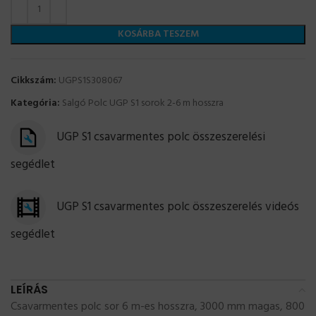
KOSÁRBA TESZEM
Cikkszám:
UGPS1S308067
Kategória:
Salgó Polc UGP S1 sorok 2-6 m hosszra
UGP S1 csavarmentes polc összeszerelési
segédlet
UGP S1 csavarmentes polc összeszerelés videós
segédlet
LEÍRÁS
Csavarmentes polc sor 6 m-es hosszra, 3000 mm magas, 800