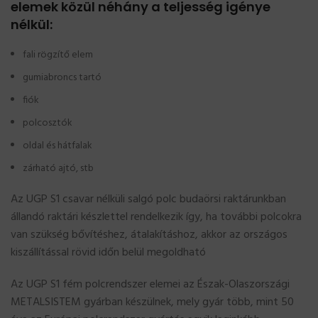
elemek közül néhány a teljesség igénye
nélkül:
fali rögzítő elem
gumiabroncs tartó
fiók
polcosztók
oldal és hátfalak
zárható ajtó, stb
Az UGP S1 csavar nélküli salgó polc budaörsi raktárunkban
állandó raktári készlettel rendelkezik így, ha további polcokra
van szükség bővítéshez, átalakításhoz, akkor az országos
kiszállítással rövid időn belül megoldható
Az UGP S1 fém polcrendszer elemei az Észak-Olaszországi
METALSISTEM gyárban készülnek, mely gyár több, mint 50