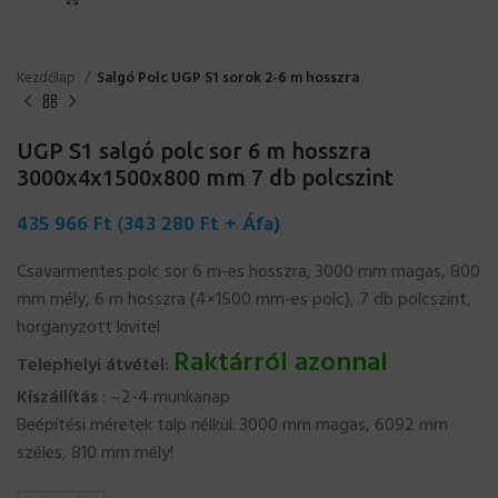
Kezdőlap
Salgó Polc UGP S1 sorok 2-6 m hosszra
UGP S1 salgó polc sor 6 m hosszra
3000x4x1500x800 mm 7 db polcszint
435 966
Ft
(
343 280
Ft
+ Áfa)
Csavarmentes polc sor 6 m-es hosszra, 3000 mm magas, 800
mm mély, 6 m hosszra (4×1500 mm-es polc), 7 db polcszint,
horganyzott kivitel
Raktárról azonnal
Telephelyi átvétel:
Kiszállítás
: ~2-4 munkanap
Beépítési méretek talp nélkül: 3000 mm magas, 6092 mm
széles, 810 mm mély!