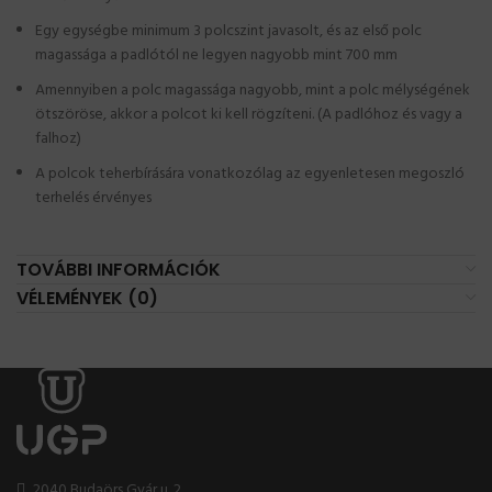
Egy egységbe minimum 3 polcszint javasolt, és az első polc
magassága a padlótól ne legyen nagyobb mint 700 mm
Amennyiben a polc magassága nagyobb, mint a polc mélységének
ötszöröse, akkor a polcot ki kell rögzíteni. (A padlóhoz és vagy a
falhoz)
A polcok teherbírására vonatkozólag az egyenletesen megoszló
terhelés érvényes
TOVÁBBI INFORMÁCIÓK
VÉLEMÉNYEK (0)
2040 Budaörs Gyár u. 2.