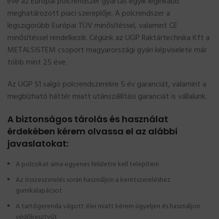
éve az Európai polcrendszer gyártás egyik leginkább
meghatározott piaci szereplője. A polcrendszer a
legszigorúbb Európai TÜV minősítéssel, valamint CE
minősítéssel rendelkezik. Cégünk az UGP Raktártechnika Kft a
METALSISTEM csoport magyarországi gyári képviselete már
több mint 25 éve.
Az UGP S1 salgó polcrendszerekre 5 év garanciát, valamint a
megbízható háttér miatt utánszállítási garanciát is vállalunk.
A biztonságos tárolás és használat
érdekében kérem olvassa el az alábbi
javaslatokat:
A polcokat sima egyenes felületre kell telepíteni
Az összeszerelés során használjon a keretszereléshez
gumikalapácsot
A tartógerenda vágott élei miatt kérem ügyeljen és használjon
védőkesztyűt