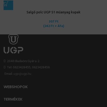
Salgó polc UGP S1 műanyag kupak
307
Ft
(
242
Ft
+ Áfa)
2040 Budaörs Gyár u. 2.
Tel: 0623428455, 0623428456
Email:
ugp@ugp.hu
WEBSHOPOK
TERMÉKEK