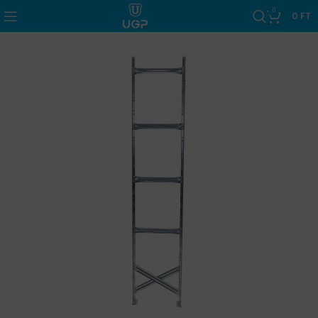
0
0
FT