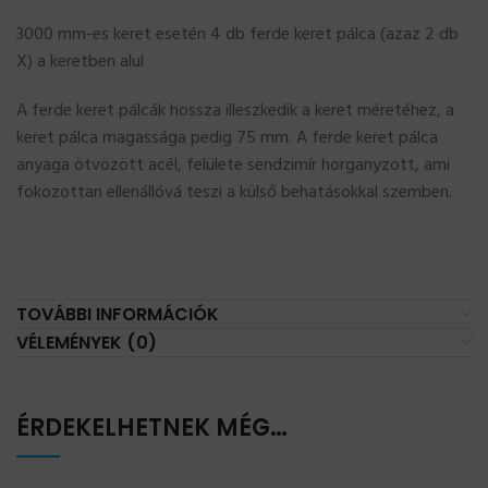
3000 mm-es keret esetén 4 db ferde keret pálca (azaz 2 db
X) a keretben alul
A ferde keret pálcák hossza illeszkedik a keret méretéhez, a
keret pálca magassága pedig 75 mm. A ferde keret pálca
anyaga ötvözött acél, felülete sendzimír horganyzott, ami
fokozottan ellenállóvá teszi a külső behatásokkal szemben.
TOVÁBBI INFORMÁCIÓK
VÉLEMÉNYEK (0)
ÉRDEKELHETNEK MÉG…