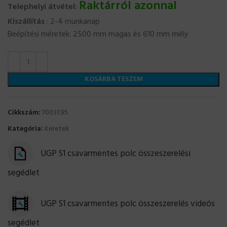
Raktárról azonnal
Telephelyi átvétel:
Kiszállítás
: 2-4 munkanap
Beépítési méretek: 2500 mm magas és 610 mm mély
KOSÁRBA TESZEM
Cikkszám:
70031.95
Kategória:
Keretek
UGP S1 csavarmentes polc összeszerelési
segédlet
UGP S1 csavarmentes polc összeszerelés videós
segédlet