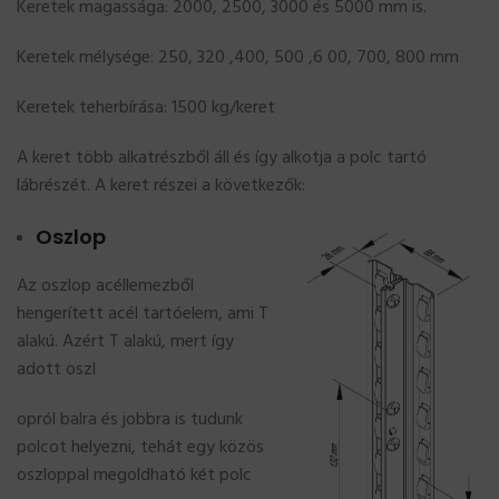
Keretek magassága: 2000, 2500, 3000 és 5000 mm is.
Keretek mélysége: 250, 320 ,400, 500 ,6 00, 700, 800 mm
Keretek teherbírása: 1500 kg/keret
A keret több alkatrészből áll és így alkotja a polc tartó
lábrészét. A keret részei a következők:
Oszlop
Az oszlop acéllemezből
hengerített acél tartóelem, ami T
alakú. Azért T alakú, mert így
adott oszl
opról balra és jobbra is tudunk
polcot helyezni, tehát egy közös
oszloppal megoldható két polc