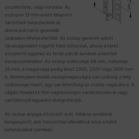
összekötése, vagy sorolása. Az
oszlopon 33 mm-enkét kihajtott
tartófülek helyezkednek el,
ahova polctartó gerendák
szabadon elhelyezhetőek. Az oszlop gerincén adott
távolságonként rögzítő fülek láthatóak, ahova a keret
összekötő egyenes és ferde pálcák kerülnek a keretek
összeszerelésekor. Az oszlop szélessége 68 mm, mélysége
26 mm, a magassága pedig lehet 2000, 2500 vagy 3000 mm
is. Amennyiben kisebb oszlopmagasságra van szükség a hely
szűkössége miatt, úgy van lehetőség az oszlop vágására is. A
vágási feladatot fém vágókorongos sarokcsiszolóval vagy
vasfűrésszel egyaránt elvégezhetjük.
Az oszlop anyaga ötvözött acél, felülete sendzimír
horganyzott, ami fokozottan ellenállóvá teszi a külső
behatásokkal szemben.