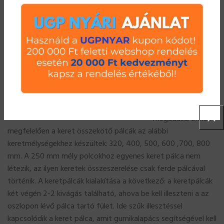
Keret összekötő egyenes pálca
A keret összekötő
pálca feladata az
oszlopok fizikai
összekötése, a
polc mélységének
megadása. Ennek
megfelelően a keret összekötő pálcák az alábbi
keretmélységekhez készültek: 320, 400, 500, 600 ,700, 800
mm. A 250 mm mély polcokhoz egyenes keret pálca nem
létezik, az ilyen keretek összeszerelése csak ferde pálcával
történik. A keretpálcák kialakítása a következő: a keretpálcák
két végén 2-2 kivágás található, ahova be kell illeszteni a az
oszlopon lévő pálca tartó fület. Ide szűk illesztéssel
kapcsolódik a keret pálca, amit gumikalapács segítségével kell