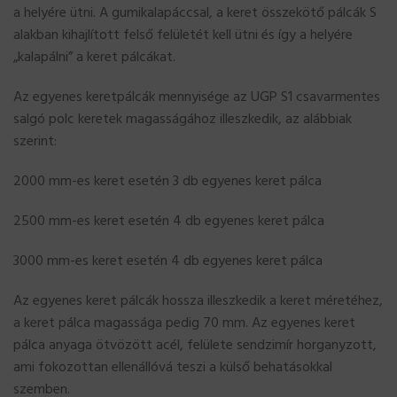
a helyére ütni. A gumikalapáccsal, a keret összekötő pálcák S
alakban kihajlított felső felületét kell ütni és így a helyére
„kalapálni” a keret pálcákat.
Az egyenes keretpálcák mennyisége az UGP S1 csavarmentes
salgó polc keretek magasságához illeszkedik, az alábbiak
szerint:
2000 mm-es keret esetén 3 db egyenes keret pálca
2500 mm-es keret esetén 4 db egyenes keret pálca
3000 mm-es keret esetén 4 db egyenes keret pálca
Az egyenes keret pálcák hossza illeszkedik a keret méretéhez,
a keret pálca magassága pedig 70 mm. Az egyenes keret
pálca anyaga ötvözött acél, felülete sendzimír horganyzott,
ami fokozottan ellenállóvá teszi a külső behatásokkal
szemben.