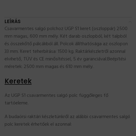
LEÍRÁS
Csavarmentes salgó polchoz UGP S1 keret (oszloppár) 2500
mm magas, 600 mm mély. Két darab oszlopból, két talpból
és összekőtő pálcákból áll. Polcok állíthatósága az oszlopon
33 mm. Keret teherbírása: 1500 kg. Raktárkészletről azonnal
elvihető, TÜV és CE minősítéssel, 5 év garanciával.Beépítési
méretek: 2500 mm magas és 610 mm mély.
Keretek
Az UGP S1 csavarmentes salgó polc függőleges fő
tartóeleme.
A budaörsi raktári készletünkről az alábbi csavarmentes salgó
polc keretek érhetőek el azonnal: