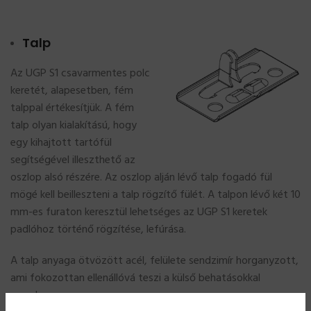
Talp
Az UGP S1 csavarmentes polc
keretét, alapesetben, fém
talppal értékesítjük. A fém
talp olyan kialakítású, hogy
egy kihajtott tartófül
segítségével illeszthető az
oszlop alsó részére. Az oszlop alján lévő talp fogadó fül
mögé kell beilleszteni a talp rögzítő fülét. A talpon lévő két 10
mm-es furaton keresztül lehetséges az UGP S1 keretek
padlóhoz történő rögzítése, lefúrása.
A talp anyaga ötvözött acél, felülete sendzimír horganyzott,
ami fokozottan ellenállóvá teszi a külső behatásokkal
szemben.