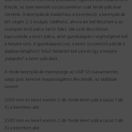
800 mm. A 250 mm mély polcokhoz egyenes keret pálca nem
létezik, az ilyen keretek összeszerelése csak ferde pálcával
történik. A keretpálcák kialakítása a következő: a keretpálcák
két végén 2-2 kivágás található, ahova be kell illeszteni a az
oszlopon lévő pálca tartó fület. Ide szűk illesztéssel
kapcsolódik a keret pálca, amit gumikalapács segítségével kell
a helyére ütni. A gumikalapáccsal, a keret összekötő pálcák S
alakban kihajlított felső felületét kell ütni és így a helyére
„kalapálni” a keret pálcákat.
A ferde keretpálcák mennyisége az UGP S1 csavarmentes
salgó polc keretek magasságához illeszkedik, az alábbiak
szerint:
2000 mm-es keret esetén 2 db ferde keret pálca (azaz 1 db
X) a keretben alul
2500 mm-es keret esetén 2 db ferde keret pálca (azaz 1 db
X) a keretben alul