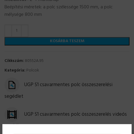
Beépítési méretek: a polc szélessége 1500 mm, a polc
mélysége 800 mm
KOSÁRBA TESZEM
Cikkszám:
80552A.95
Kategória:
Polcok
UGP S1 csavarmentes polc összeszerelési
segédlet
UGP S1 csavarmentes polc összeszerelés videós
segédlet