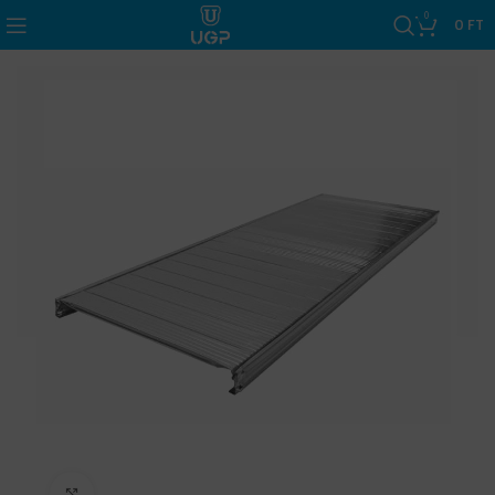
0
0
FT
Click to enlarge