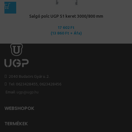
Salgó polc UGP S1 keret 3000/800 mm
17 602
Ft
(
13 860
Ft
+ Áfa)
2040 Budaörs Gyár u. 2.
Tel: 0623428455, 0623428456
Email:
ugp@ugp.hu
WEBSHOPOK
TERMÉKEK