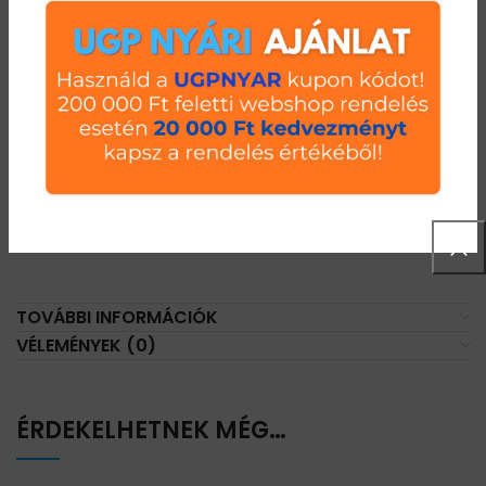
LEÍRÁS
Csavarmentes salgó polchoz polcelem. Polc
szélessége/hossza 1500 mm, polc mélysége 800 mm mély.
Két darab polctartó gerendából és polcpanelekből áll. Polcok
állíthatósága az oszlopon 33 mm. Polc teherbírása: 130
kg/polc. TÜV és CE minősítéssel, 5 év garanciával.Beépítési
méretek: a polc szélessége 1500 mm, a polc mélysége 800
mm
TOVÁBBI INFORMÁCIÓK
VÉLEMÉNYEK (0)
ÉRDEKELHETNEK MÉG…