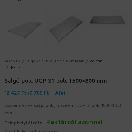
Kezdőlap
Salgó Polc UGP S1 polc alkatrészek
Polcok
Salgó polc UGP S1 polc 1500×800 mm
12 427
Ft
(
9 785
Ft
+ Áfa)
Csavarmentes salgó polc, polcelem. UGP S1 polc 1500×800
mm.
Raktárról azonnal
Telephelyi átvétel:
Kiszállítás
: 2-4 munkanap